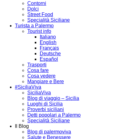
Contorni
Dolci
Street Food
Specialità Siciliane
Turista a Palermo
Tourist info
Italiano
English
Français
Deutsche
Español
Trasporti
Cosa fare
Cosa vedere
Mangiare e Bere
#SiciliaViva
SiciliaViva
Blog di viaggio – Sicilia
Luoghi di Sicilia
Proverbi siciliani
Detti popolari a Palermo
Specialità Siciliane
Il Blog
Blog di palermoviva
Salute e Benessere