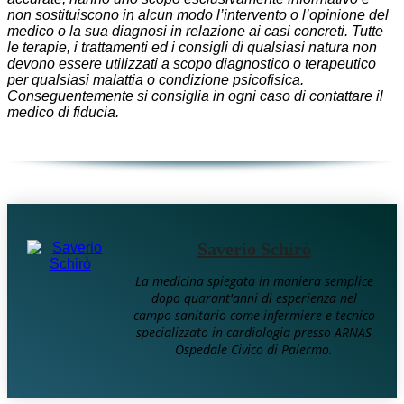
non sostituiscono in alcun modo l’intervento o l’opinione del
medico o la sua diagnosi in relazione ai casi concreti. Tutte
le terapie, i trattamenti ed i consigli di qualsiasi natura non
devono essere utilizzati a scopo diagnostico o terapeutico
per qualsiasi malattia o condizione psicofisica.
Conseguentemente si consiglia in ogni caso di contattare il
medico di fiducia.
Saverio Schirò
La medicina spiegata in maniera semplice
dopo quarant'anni di esperienza nel
campo sanitario come infermiere e tecnico
specializzato in cardiologia presso ARNAS
Ospedale Civico di Palermo.