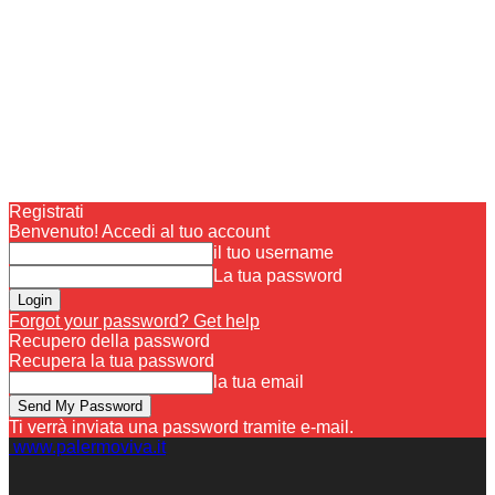
Registrati
Benvenuto! Accedi al tuo account
il tuo username
La tua password
Forgot your password? Get help
Recupero della password
Recupera la tua password
la tua email
Ti verrà inviata una password tramite e-mail.
www.palermoviva.it