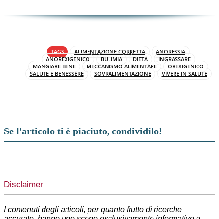
TAGS
ALIMENTAZIONE CORRETTA
ANORESSIA
ANOREXIGENICO
BULIMIA
DIETA
INGRASSARE
MANGIARE BENE
MECCANISMO ALIMENTARE
OREXIGENICO
SALUTE E BENESSERE
SOVRALIMENTAZIONE
VIVERE IN SALUTE
Se l'articolo ti è piaciuto, condividilo!
Facebook
X
WhatsApp
Telegram
Disclaimer
I contenuti degli articoli, per quanto frutto di ricerche
accurate, hanno uno scopo esclusivamente informativo e