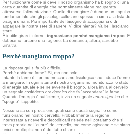
Per funzionare come si deve il nostro organismo ha bisogno di una
certa quantità di energia che normalmente viene recuperata
attraverso l’alimentazione. Quello di mangiare è dunque un impulso
fondamentale che gli psicologi collocano spesso in cima alla lista dei
bisogni umani. Più importante del bisogno di accoppiarsi o di
appagare la nostra sete di sapere. Vi dice niente? Va be’, lasciamo
stare.
È inutile girarci intorno:
ingrassiamo perché mangiamo troppo
. E
dobbiamo farcene una ragione. La domanda, allora, sarebbe
un’altra:
Perché mangiamo troppo?
La risposta qui si fa più difficile.
Perché abbiamo fame? Sì, ma non solo.
Intanto la fame è il primo meccanismo fisiologico che induce l’uomo
a mangiare. In ogni istante il nostro organismo monitorizza lo stato
di energia attuale e se ne avverte il bisogno, allora invia al cervello
un segnale cosiddetto
orexigenico
che fa “accendere” la fame.
Quando l’energia è sufficiente, invia un segnale
anorexigenico
che
“spegne” l’appetito.
Nessuno sa con precisione quali siano questi segnali e come
funzionano nel nostro cervello.
Probabilmente la regione
interessata a riceverli e decodificarli risiede nell’ipotalamo che si
trova proprio nel “cuore” del cervello, ma come agiscano e se siano
unici o molteplici non è del tutto chiaro.