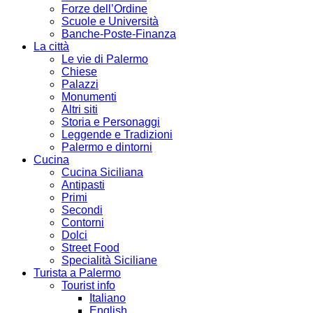
Forze dell’Ordine
Scuole e Università
Banche-Poste-Finanza
La città
Le vie di Palermo
Chiese
Palazzi
Monumenti
Altri siti
Storia e Personaggi
Leggende e Tradizioni
Palermo e dintorni
Cucina
Cucina Siciliana
Antipasti
Primi
Secondi
Contorni
Dolci
Street Food
Specialità Siciliane
Turista a Palermo
Tourist info
Italiano
English