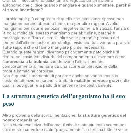
Ora, se il meccanismo della fame è regolato da un sistema
autonomo che ci dice quando mangiare e quando smettere,
perché
ci sovralimentiamo
?
Il problema è più complicato di quello che pensiamo: spesso non
mangiamo perché abbiamo fame, ma per altre ragioni. A volte
mangiamo per ridurre emozioni negative come la tristezza, l’ansia o
la noia; molto più spesso mangiamo per abitudine, perché è
mezzogiorno o “l’ora di cena”; altre volte perché è passato del
tempo dall’ultimo pasto o per obbligo, visto che tutti vanno a pranzo.
Tutte ragioni che ci fanno mangiare più del necessario.
Quando queste ragioni diventato psichicamente patologiche si
rientra nei cosiddetti disturbi del comportamento alimentare come
l
‘anoressia
o la
bulimia
che derivano l’alterazione del
comportamento alimentare da una scorretta percezione della
propria immagine corporea.
Non è questo il momento di parlarne anche se vanno tenuti in
costante attenzione perché si tratta di
malattie nervose gravi
dalle
quali si può guarire a patto di intervenire tempestivamente.
La struttura genetica dell’organismo ha il suo
peso
Altro problema della sovralimentazione:
la struttura genetica del
nostro organismo.
Nella storia evolutiva dell’uomo, il cibo è stato piuttosto scarso per
cui il nostro cervello è stato “programmato” a rifornirsi tutte le volte