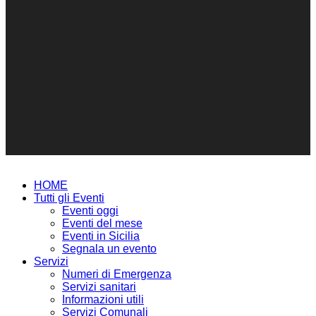
HOME
Tutti gli Eventi
Eventi oggi
Eventi del mese
Eventi in Sicilia
Segnala un evento
Servizi
Numeri di Emergenza
Servizi sanitari
Informazioni utili
Servizi Comunali