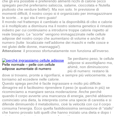
che gli era possibile e preferendo alimenti ricchi di calorie (ecco
spiegato perché preferiamo salsiccia, salame, cioccolata e Nutella
piuttosto che verdure bollite!). Ma non solo. In previsione di
momenti difficili, il nostro corpo si è organizzato per immagazzinare
le scorte… e qui sta il vero guaio!
Il mondo nel frattempo è cambiato e la disponibilità di cibo e calorie
si è moltiplicato a dismisura ma il nostro sistema genetico è rimasto
indietro per cui continuiamo a introdurre troppe calorie rispetto al
reale bisogno. Le “scorte” vengono immagazzinate nelle cellule
adipose del nostro corpo che aumentano di volume e anche di
numero (tutte localizzate nell’addome dei maschi e nelle cosce e
nei glutei delle donne, mannaggia!).
Attenzione
: il processo sfortunatamente non funziona all’inverso.
Se perdiamo peso, le cellule
adipose si assottigliano ma,
Pelle normale – pelle con cellule
ahimè, non diminuiscono
adipose aumentate di numero
più di numero: restano là
dove si trovano, pronte a rigonfiarsi, e sempre più velocemente, se
torniamo ad eccedere nelle calorie.
Questo spiega perché è facile ingrassare e molto più difficile
dimagrire ed è facilissimo riprendere il peso (e qualcosa in più) se
ricominciamo a mangiare senza moderazione. Anche perché
quando il corpo avverte una mancanza di energia, perché abbiamo
cominciato una dieta, la interpreta come una specie di carestia e si
difende diminuendo il metabolismo, cioè la velocità con cui il corpo
consuma l’energia. Ecco quella fastidiosissima sensazione di “stallo”
che hanno provato tutti quelli che hanno iniziato una dieta e dopo i