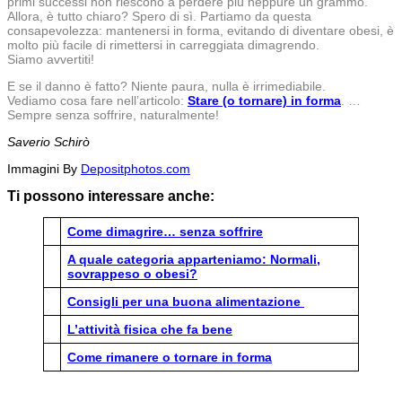
primi successi non riescono a perdere più neppure un grammo.
Allora, è tutto chiaro? Spero di sì. Partiamo da questa
consapevolezza: mantenersi in forma, evitando di diventare obesi, è
molto più facile di rimettersi in carreggiata dimagrendo.
Siamo avvertiti!
E se il danno è fatto? Niente paura, nulla è irrimediabile.
Vediamo cosa fare nell’articolo:
Stare (o tornare) in forma
. …
Sempre senza soffrire, naturalmente!
Saverio Schirò
Immagini By
Depositphotos.com
Ti possono interessare anche:
Come d
i
magrire… senza soffrire
A quale categoria apparteniamo: Normali,
sovrappeso o obesi?
Consigli per una buona alimentazione
L’attività fisica che fa bene
Come rimanere o tornare in forma