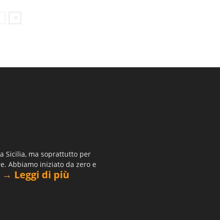
 Sicilia, ma soprattutto per
re. Abbiamo iniziato da zero e
→ Leggi di più
.