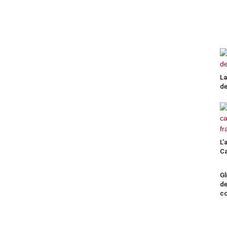
La
de
L’
Ca
Gl
de
co