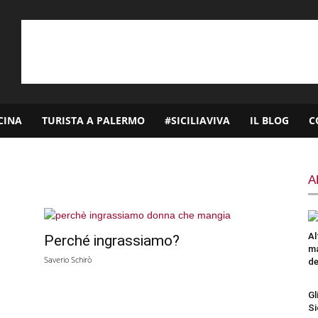
CINA
TURISTA A PALERMO
#SICILIAVIVA
IL BLOG
C
A
Al
Perché ingrassiamo?
m
Saverio Schirò
de
Gl
Si