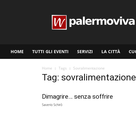
www.palermoviva.it
HOME
TUTTI GLI EVENTI
SERVIZI
LA CITTÀ
CU
Home
Tags
Sovralimentazione
Tag: sovralimentazione
Dimagrire… senza soffrire
Saverio Schirò