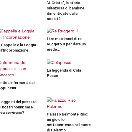
“A Criata”, la storia
silenziosa di bambine
dimenticate dalla
società
I tre matrimoni di re
Ruggero II per dare un
 Cappella e la Loggia
erede...
ll’Incoronazione
La leggenda di Cola
Pesce
antica infermeria dei
ppuccini
i oggetti del passato
i nostri nonni: sai a
sa servivano?
Palazzo Belmonte Riso:
un gioiello
settecentesco nel cuore
di Palermo