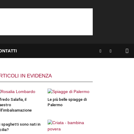
ONTATTI
RTICOLI IN EVIDENZA
fredo Salafia, il
Le più belle spiagge di
aestro
Palermo
ll’imbalsamazione
i spaghetti sono nati in
cilia?