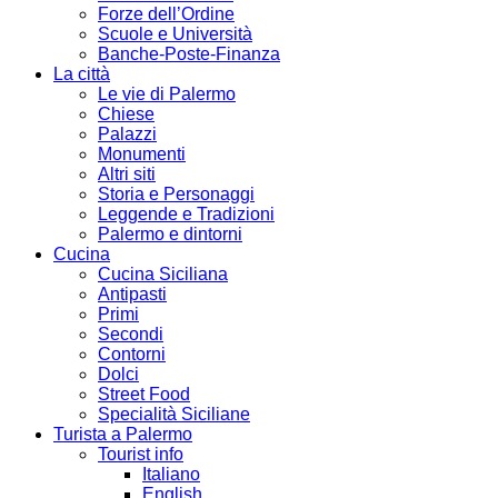
Forze dell’Ordine
Scuole e Università
Banche-Poste-Finanza
La città
Le vie di Palermo
Chiese
Palazzi
Monumenti
Altri siti
Storia e Personaggi
Leggende e Tradizioni
Palermo e dintorni
Cucina
Cucina Siciliana
Antipasti
Primi
Secondi
Contorni
Dolci
Street Food
Specialità Siciliane
Turista a Palermo
Tourist info
Italiano
English