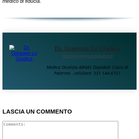
medico di fiducia.
Dr. Gregorio Lo Giudice
http://www.gregoriologiudice.it
Medico Oculista ARNAS Ospedale Civico di
Palermo - cellulare: 331 144 6151
LASCIA UN COMMENTO
Comment