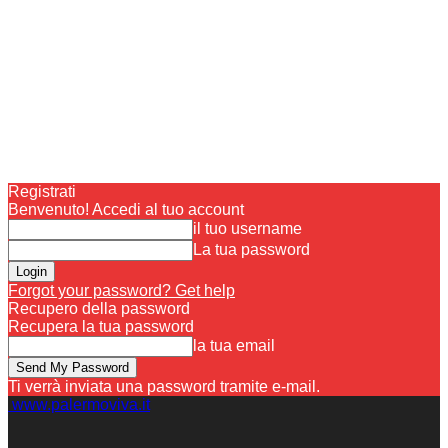
Registrati
Benvenuto! Accedi al tuo account
il tuo username
La tua password
Forgot your password? Get help
Recupero della password
Recupera la tua password
la tua email
Ti verrà inviata una password tramite e-mail.
www.palermoviva.it