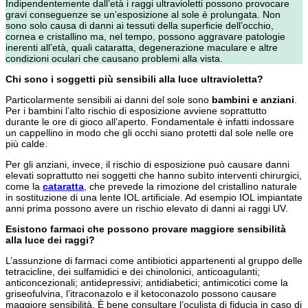
Indipendentemente dall’età i raggi ultravioletti possono provocare
gravi conseguenze se un’esposizione al sole è prolungata. Non
sono solo causa di danni ai tessuti della superficie dell’occhio,
cornea e cristallino ma, nel tempo, possono aggravare patologie
inerenti all’età, quali cataratta, degenerazione maculare e altre
condizioni oculari che causano problemi alla vista.
Chi sono i soggetti più sensibili alla luce ultravioletta?
Particolarmente sensibili ai danni del sole sono
bambini e anziani
.
Per i bambini l’alto rischio di esposizione avviene soprattutto
durante le ore di gioco all’aperto. Fondamentale è infatti indossare
un cappellino in modo che gli occhi siano protetti dal sole nelle ore
più calde.
Per gli anziani, invece, il rischio di esposizione può causare danni
elevati soprattutto nei soggetti che hanno subìto interventi chirurgici,
come la
cataratta
, che prevede la rimozione del cristallino naturale
in sostituzione di una lente IOL artificiale. Ad esempio IOL impiantate
anni prima possono avere un rischio elevato di danni ai raggi UV.
Esistono farmaci che possono provare maggiore sensibilità
alla luce dei raggi?
L’assunzione di farmaci come antibiotici appartenenti al gruppo delle
tetracicline, dei sulfamidici e dei chinolonici, anticoagulanti;
anticoncezionali; antidepressivi; antidiabetici; antimicotici come la
griseofulvina, l’itraconazolo e il ketoconazolo possono causare
maggiore sensibilità. È bene consultare l’oculista di fiducia in caso di