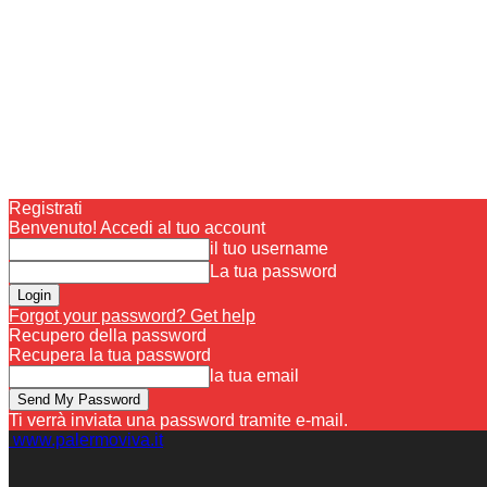
Registrati
Benvenuto! Accedi al tuo account
il tuo username
La tua password
Forgot your password? Get help
Recupero della password
Recupera la tua password
la tua email
Ti verrà inviata una password tramite e-mail.
www.palermoviva.it