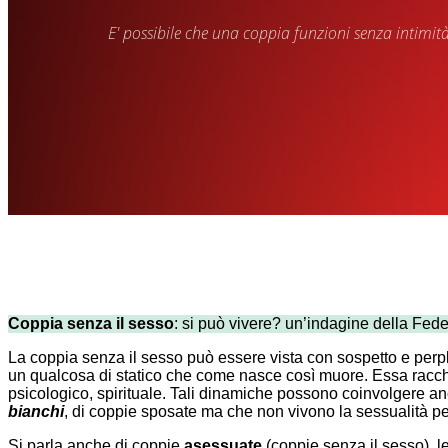
E' possibile che una coppia funzioni senza intimit
Coppia senza il sesso
: si può vivere? un’indagine della Fed
L
a coppia
senza il sesso
può essere vista con sospetto e per
un qualcosa di statico che come nasce così muore. Essa racchiud
psicologico, spirituale. Tali dinamiche possono coinvolgere an
bianchi
, di
coppie sposate ma che non vivono la sessualità per mo
Si parla anche di coppie
asessuate
(coppie senza il sesso), 