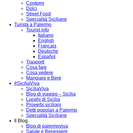
Contorni
Dolci
Street Food
Specialità Siciliane
Turista a Palermo
Tourist info
Italiano
English
Français
Deutsche
Español
Trasporti
Cosa fare
Cosa vedere
Mangiare e Bere
#SiciliaViva
SiciliaViva
Blog di viaggio – Sicilia
Luoghi di Sicilia
Proverbi siciliani
Detti popolari a Palermo
Specialità Siciliane
Il Blog
Blog di palermoviva
Salute e Benessere