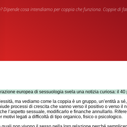
à? Dipende cosa intendiamo per coppia che funziona. Coppie di fatto
erazione europea di sessuologia svela una notizia curiosa: il 40
plessità, ma vediamo come l
a coppia è un gruppo, un’entità
a
sé,
e processi di crescita che vanno verso il positivo o verso il ne
che l’aspetto sessuale, modificarlo e finanche annullarlo. Rifer
tivi legati a difficoltà di tipo organico, fisico o psicologico.
le quali non vivono il sesso nella loro relazione perché semplic