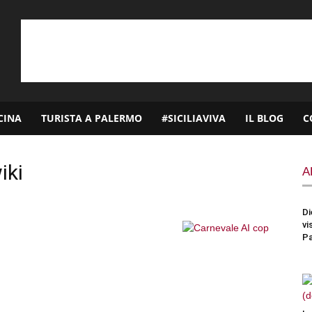
CINA
TURISTA A PALERMO
#SICILIAVIVA
IL BLOG
C
iki
A
Di
vi
P