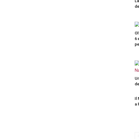
La
de
Ol
6 
pe
Un
de
Il
a 