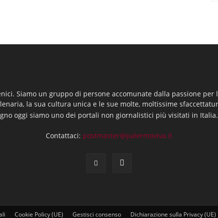
enici. Siamo un gruppo di persone accomunate dalla passione per la
llenaria, la sua cultura unica e le sue molte, moltissime sfaccettatu
gno oggi siamo uno dei portali non giornalistici più visitati in Italia
Contattaci:
postmaster@palermoviva.it
ali
Cookie Policy (UE)
Gestisci consenso
Dichiarazione sulla Privacy (UE)