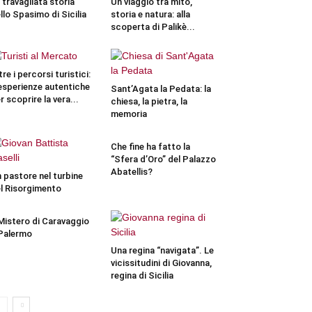
 travagliata storia
Un viaggio tra mito,
llo Spasimo di Sicilia
storia e natura: alla
scoperta di Palikè...
tre i percorsi turistici:
esperienze autentiche
Sant’Agata la Pedata: la
r scoprire la vera...
chiesa, la pietra, la
memoria
Che fine ha fatto la
“Sfera d’Oro” del Palazzo
Abatellis?
 pastore nel turbine
l Risorgimento
 Mistero di Caravaggio
Palermo
Una regina “navigata”. Le
vicissitudini di Giovanna,
regina di Sicilia