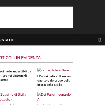
ONTATTI
RTICOLI IN EVIDENZA
eci mete imperdibili da
sitare nei dintorni di
I Carusi delle zolfare: un
alermo
capitolo doloroso della
storia della Sicilia