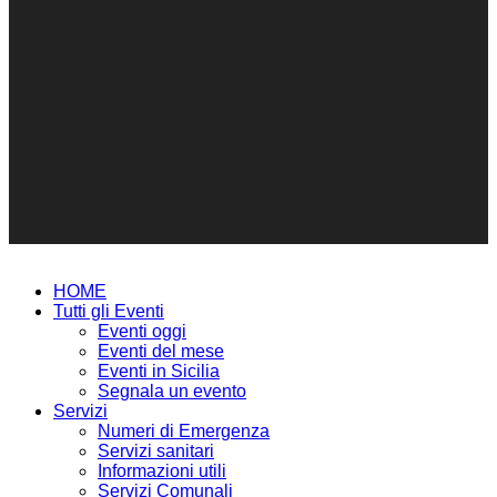
HOME
Tutti gli Eventi
Eventi oggi
Eventi del mese
Eventi in Sicilia
Segnala un evento
Servizi
Numeri di Emergenza
Servizi sanitari
Informazioni utili
Servizi Comunali