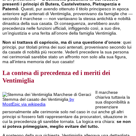
presenti i principi di Butera, Castelvetrano, Pietraperzia e
Paternò
. Questi, pur avendo ottenuto il titolo principesco in epoca
anteriore agli antenati di Ventimiglia, provenivano da famiglie che —
secondo il marchese — non vantavano la stessa antichità e nobiltà
dinastica della sua casata. Di conseguenza, avrebbero avuto
precedenza nelle funzioni ufficiali, infliggendo così, a suo dire,
un’ingiustizia e una ferita all’onore della famiglia Ventimiglia.
Non si trattava di capriccio, ma di una questione d’onore
: quei
principi, pur titolati prima dei suoi antenati, provenivano secondo lui
da casate di nobiltà più recente. Vederli precedere la sua persona
nei cerimoniali sarebbe stato un affronto non solo alla sua figura,
ma all’intera memoria del suo casato!
La contesa di precedenza ed i meriti dei
Ventimiglia
Il marchese
chiariva tuttavia la
Stemma del casato dei Ventimiglia
by
sua disponibilità a
MostEpic via wikipedia
presenziare
personalmente alle cerimonie solo nel caso in cui anche gli altri
principi si fossero fatti rappresentare da procuratori, situazione in
cui la precedenza gli sarebbe tornata. La logica era chiara:
se non
si poteva primeggiare, meglio evitare del tutto.
A sostegno della sua richiesta, Ventimiglia allegava una dettagliata