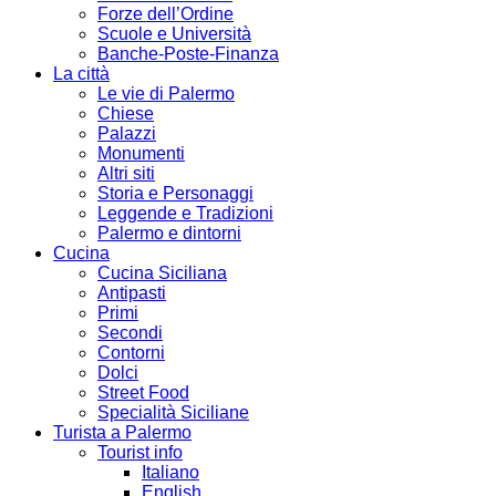
Forze dell’Ordine
Scuole e Università
Banche-Poste-Finanza
La città
Le vie di Palermo
Chiese
Palazzi
Monumenti
Altri siti
Storia e Personaggi
Leggende e Tradizioni
Palermo e dintorni
Cucina
Cucina Siciliana
Antipasti
Primi
Secondi
Contorni
Dolci
Street Food
Specialità Siciliane
Turista a Palermo
Tourist info
Italiano
English