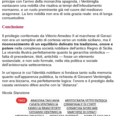
principe con l’arrivo della monarchia spagnola, i Ventimiglia
vantavano una nobiltà che risaliva ai tempi dell’infeudamento
normanno, e un ruolo preminente già nel cuore del medioevo
aragonese. La loro nobiltà non era di sola grazia reale: era di lunga
consuetudine.
Conclusione
Il privilegio confermato da Vittorio Amedeo II al marchese di Geraci
non era un semplice atto di cortesia verso un nobile siciliano, ma il
riconoscimento di un equilibrio delicato tra tradizione, onore e
potere
nella complessa società nobiliare dell’antico Regno di Sicilia.
La vicenda illustra perfettamente quanto la gerarchia simbolica —
fatta di precedenze, titoli, antichità — fosse un elemento
sostanziale, e non solo formale, nella vita politica e sociale
dell’aristocrazia settecentesca.
In un’epoca in cui l’identità nobiliare si fondava tanto sulla memoria
quanto sull’apparenza pubblica, la richiesta di Giovanni Ventimiglia
non era bizzarra, ma perfettamente logica: l’onore e il prestigio della
casata venivano difesi anche con la “distanza”.
Nicola Stanzione
TAGS
ARAGONA TAGLIAVIA
ARISTOCRAZIA SETTECENTESCA
CASATA VENTIMIGLIA
CERIMONIALE DI CORTE
FAMIGLIA BRANCIFORTE
GERARCHIA NOBILIARE
GIOVANNI VENTIMIGLIA
MARCHESE DI GERACI
MEMORIA DINASTICA
MONCADA PATERNÒ
NOBILTÀ SICILIANA