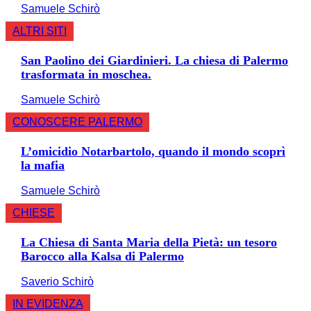
Samuele Schirò
ALTRI SITI
San Paolino dei Giardinieri. La chiesa di Palermo
trasformata in moschea.
Samuele Schirò
CONOSCERE PALERMO
L’omicidio Notarbartolo, quando il mondo scoprì
la mafia
Samuele Schirò
CHIESE
La Chiesa di Santa Maria della Pietà: un tesoro
Barocco alla Kalsa di Palermo
Saverio Schirò
IN EVIDENZA