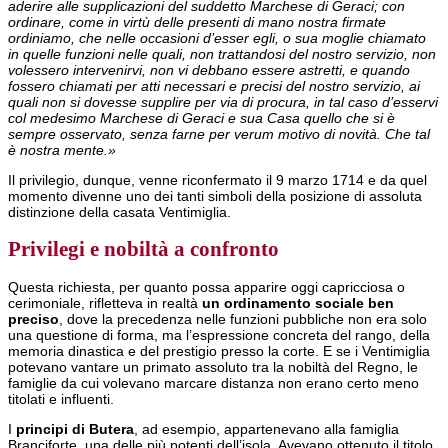
aderire alle supplicazioni del suddetto Marchese di Geraci; con
ordinare, come in virtù delle presenti di mano nostra firmate
ordiniamo, che nelle occasioni d’esser egli, o sua moglie chiamato
in quelle funzioni nelle quali, non trattandosi del nostro servizio, non
volessero intervenirvi, non vi debbano essere astretti, e quando
fossero chiamati per atti necessari e precisi del nostro servizio, ai
quali non si dovesse supplire per via di procura, in tal caso d’esservi
col medesimo Marchese di Geraci e sua Casa quello che si è
sempre osservato, senza farne per verum motivo di novità. Che tal
è nostra mente.»
Il privilegio, dunque, venne riconfermato il 9 marzo 1714 e da quel
momento divenne uno dei tanti simboli della posizione di assoluta
distinzione della casata Ventimiglia.
Privilegi e nobiltà a confronto
Questa richiesta, per quanto possa apparire oggi capricciosa o
cerimoniale, rifletteva in realtà
un ordinamento sociale ben
preciso
, dove la precedenza nelle funzioni pubbliche non era solo
una questione di forma, ma l’espressione concreta del rango, della
memoria dinastica e del prestigio presso la corte. E se i Ventimiglia
potevano vantare un primato assoluto tra la nobiltà del Regno, le
famiglie da cui volevano marcare distanza non erano certo meno
titolati e influenti.
I
principi di Butera
, ad esempio, appartenevano alla famiglia
Branciforte, una delle più potenti dell’isola. Avevano ottenuto il titolo