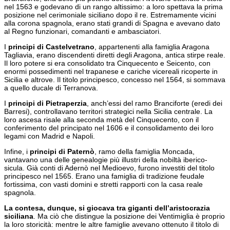
nel 1563 e godevano di un rango altissimo: a loro spettava la prima
posizione nel cerimoniale siciliano dopo il re. Estremamente vicini
alla corona spagnola, erano stati grandi di Spagna e avevano dato
al Regno funzionari, comandanti e ambasciatori.
I
principi di Castelvetrano
, appartenenti alla famiglia Aragona
Tagliavia, erano discendenti diretti degli Aragona, antica stirpe reale.
Il loro potere si era consolidato tra Cinquecento e Seicento, con
enormi possedimenti nel trapanese e cariche vicereali ricoperte in
Sicilia e altrove. Il titolo principesco, concesso nel 1564, si sommava
a quello ducale di Terranova.
I
principi di Pietraperzia
, anch’essi del ramo Branciforte (eredi dei
Barresi), controllavano territori strategici nella Sicilia centrale. La
loro ascesa risale alla seconda metà del Cinquecento, con il
conferimento del principato nel 1606 e il consolidamento dei loro
legami con Madrid e Napoli.
Infine, i
principi di Paternò
, ramo della famiglia Moncada,
vantavano una delle genealogie più illustri della nobiltà iberico-
sicula. Già conti di Adernò nel Medioevo, furono investiti del titolo
principesco nel 1565. Erano una famiglia di tradizione feudale
fortissima, con vasti domini e stretti rapporti con la casa reale
spagnola.
La contesa, dunque, si giocava tra giganti dell’aristocrazia
siciliana
. Ma ciò che distingue la posizione dei Ventimiglia è proprio
la loro storicità: mentre le altre famiglie avevano ottenuto il titolo di