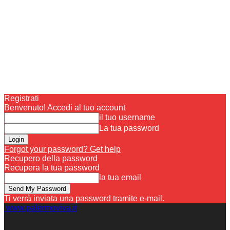
Registrati
Benvenuto! Accedi al tuo account
il tuo username
La tua password
Forgot your password? Get help
Recupero della password
Recupera la tua password
la tua email
Ti verrà inviata una password tramite e-mail.
www.palermoviva.it