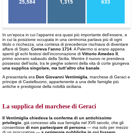
25,584
1,315
633
In un’epoca in cui l’apparire era quasi più importante dell’essere, e
in cui la posizione occupata in una cerimonia parlava più di ogni
titolo o ricchezza, una contesa di precedenze rischiava di diventare
affare di Stato.
Correva l’anno 1714
. A Palermo si erano appena
spenti gli echi festosi dell’incoronazione di
Vittorio Amedeo II
,
primo sovrano sabaudo della Sicilia. Mentre il nuovo re prendeva
possesso dell’isola, tra le pieghe solenni della vita di corte giungeva
una supplica singolare, ma tutt’altro che banale
.
A presentarla era
Don Giovanni Ventimiglia
, marchese di Geraci e
principe di Castelbuono, appartenente a una delle famiglie più
antiche e prestigiose della nobiltà siciliana.
La supplica del marchese di Geraci
Il Ventimiglia chiedeva la conferma di un antichissimo
privilegio
, già concesso alla sua famiglia nel XVII secolo, che gli
consentisse
di non partecipare di persona
— ma solo per mezzo
di un procuratore —
a cerimonie pubbliche in cui fossero