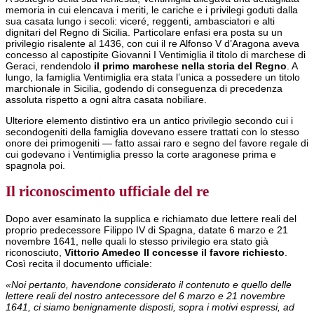
memoria in cui elencava i meriti, le cariche e i privilegi goduti dalla
sua casata lungo i secoli: viceré, reggenti, ambasciatori e alti
dignitari del Regno di Sicilia. Particolare enfasi era posta su un
privilegio risalente al 1436, con cui il re Alfonso V d’Aragona aveva
concesso al capostipite Giovanni I Ventimiglia il titolo di marchese di
Geraci, rendendolo
il primo marchese nella storia del Regno
. A
lungo, la famiglia Ventimiglia era stata l’unica a possedere un titolo
marchionale in Sicilia, godendo di conseguenza di precedenza
assoluta rispetto a ogni altra casata nobiliare.
Ulteriore elemento distintivo era un antico privilegio secondo cui i
secondogeniti della famiglia dovevano essere trattati con lo stesso
onore dei primogeniti — fatto assai raro e segno del favore regale di
cui godevano i Ventimiglia presso la corte aragonese prima e
spagnola poi.
Il riconoscimento ufficiale del re
Dopo aver esaminato la supplica e richiamato due lettere reali del
proprio predecessore Filippo IV di Spagna, datate 6 marzo e 21
novembre 1641, nelle quali lo stesso privilegio era stato già
riconosciuto,
Vittorio Amedeo II concesse il favore richiesto
.
Così recita il documento ufficiale:
«Noi pertanto, havendone considerato il contenuto e quello delle
lettere reali del nostro antecessore del 6 marzo e 21 novembre
1641, ci siamo benignamente disposti, sopra i motivi espressi, ad