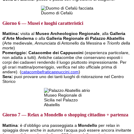
Duomo di Cefalù
Giorno 6 — Musei e luoghi caratteristici
Mattina:
visita al
Museo Archeologico Regionale
, alla
Galleria
d’Arte Moderna
o alla
Galleria Regionale di Palazzo Abatellis
(Arte medievale,
Annunciata
di Antonello da Messina e
Trionfo della
morte
)
Pomeriggio:
Catacombe dei Cappuccini
(esperienza particolare,
non adatta a tutti). Antiche catacombe che conservano esposti i
corpi dei cadaveri rendendo il luogo piuttosto impressionante. Per
gli orari mattina/pomeriggio, verifica nel sito ufficiale prima di
andare). (
catacombefraticappuccini.com
)
Sera:
puoi provare uno dei tanti luoghi di ristorazione nel Centro
Storico
Museo Regionale di
Sicilia nel Palazzo
Abatellis
Giorno 7 — Relax a Mondello o shopping cittadino + partenza
Mattina
: è d’obbligo una passeggiata a
Mondello
per relax in
spiaggia dove anche in autunno l’acqua può essere ancora invitante