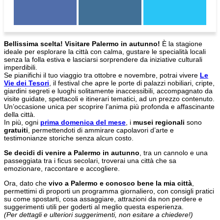
Bellissima scelta! Visitare Palermo in autunno!
È la stagione
ideale per esplorare la città con calma, gustare le specialità locali
senza la folla estiva e lasciarsi sorprendere da iniziative culturali
imperdibili.
Se pianifichi il tuo viaggio tra ottobre e novembre, potrai vivere
Le
Vie dei Tesori
, il festival che apre le porte di palazzi nobiliari, cripte,
giardini segreti e luoghi solitamente inaccessibili, accompagnato da
visite guidate, spettacoli e itinerari tematici, ad un prezzo contenuto.
Un’occasione unica per scoprire l’anima più profonda e affascinante
della città.
In più, ogni
prima domenica del mese
, i
musei regionali
sono
gratuiti
, permettendoti di ammirare capolavori d’arte e
testimonianze storiche senza alcun costo.
Se decidi di venire a Palermo in autunno
, tra un cannolo e una
passeggiata tra i ficus secolari, troverai una città che sa
emozionare, raccontare e accogliere.
Ora, dato che
vivo a Palermo e conosco bene la mia città
,
permettimi di proporti un programma giornaliero, con consigli pratici
su come spostarti, cosa assaggiare, attrazioni da non perdere e
suggerimenti utili per goderti al meglio questa esperienza.
(Per dettagli e ulteriori suggerimenti, non esitare a chiedere!)