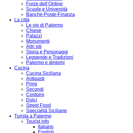
Forze dell’Ordine
Scuole e Università
Banche-Poste-Finanza
La città
Le vie di Palermo
Chiese
Palazzi
Monumenti
Altri siti
Storia e Personaggi
Leggende e Tradizioni
Palermo e dintorni
Cucina
Cucina Siciliana
Antipasti
Primi
Secondi
Contorni
Dolci
Street Food
Specialità Siciliane
Turista a Palermo
Tourist info
Italiano
English