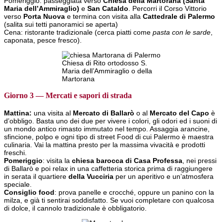
Pomeriggio: passeggiata verso
Chiesa della Martorana (Santa
Maria dell’Ammiraglio)
e
San Cataldo
. Percorri il Corso Vittorio
verso
Porta Nuova
e termina con visita alla
Cattedrale di Palermo
(salita sui tetti panoramici se aperta)
Cena: ristorante tradizionale (cerca piatti come
pasta con le sarde
,
caponata, pesce fresco).
Chiesa di Rito ortodosso S.
Maria dell’Ammiraglio o della
Martorana
Giorno 3 — Mercati e sapori di strada
Mattina:
una visita al
Mercato di Ballarò
o al
Mercato del Capo
è
d’obbligo. Basta uno dei due per vivere i colori, gli odori ed i suoni di
un mondo antico rimasto immutato nel tempo. Assaggia arancine,
sfincione, polpo e ogni tipo di street Food di cui Palermo è maestra
culinaria. Vai la mattina presto per la massima vivacità e prodotti
freschi.
Pomeriggio
: visita la
chiesa barocca di Casa Professa
, nei pressi
di Ballarò e poi relax in una caffetteria storica prima di raggiungere
in serata il quartiere
della Vucciria
per un aperitivo e un’atmosfera
speciale.
Consiglio food
: prova panelle e crocché, oppure un panino con la
milza, e già ti sentirai soddisfatto. Se vuoi completare con qualcosa
di dolce, il cannolo tradizionale è obbligatorio.