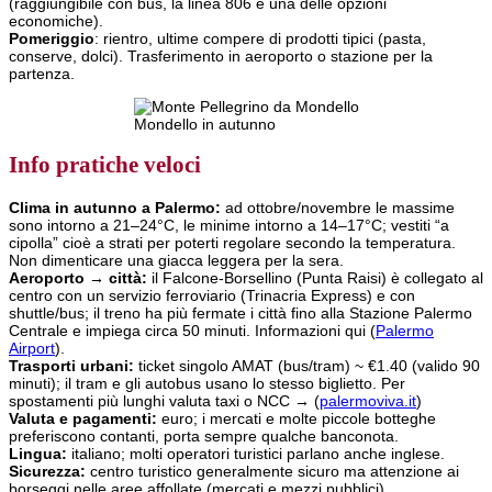
(raggiungibile con bus, la linea 806 è una delle opzioni
economiche).
Pomeriggio
: rientro, ultime compere di prodotti tipici (pasta,
conserve, dolci). Trasferimento in aeroporto o stazione per la
partenza.
Mondello in autunno
Info pratiche veloci
Clima in autunno a Palermo:
ad ottobre/novembre le massime
sono intorno a 21–24°C, le minime intorno a 14–17°C; vestiti “a
cipolla” cioè a strati per poterti regolare secondo la temperatura.
Non dimenticare una giacca leggera per la sera.
Aeroporto → città:
il Falcone-Borsellino (Punta Raisi) è collegato al
centro con un servizio ferroviario (Trinacria Express) e con
shuttle/bus; il treno ha più fermate i città fino alla Stazione Palermo
Centrale e impiega circa 50 minuti. Informazioni qui (
Palermo
Airport
).
Trasporti urbani:
ticket singolo AMAT (bus/tram) ~ €1.40 (valido 90
minuti); il tram e gli autobus usano lo stesso biglietto. Per
spostamenti più lunghi valuta taxi o NCC
→
(
palermoviva.it
)
Valuta e pagamenti:
euro; i mercati e molte piccole botteghe
preferiscono contanti, porta sempre qualche banconota.
Lingua:
italiano; molti operatori turistici parlano anche inglese.
Sicurezza:
centro turistico generalmente sicuro ma attenzione ai
borseggi nelle aree affollate (mercati e mezzi pubblici).