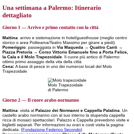
Una settimana a Palermo: Itinerario
dettagliato
Giorno 1 — Arrivo e primo contatto con la città
Mattina
: arrivo e sistemazione in hotel/guesthouse (meglio centro
storico o area Politeama/Teatro Massimo per girare a piedi).
Pomeriggio
: passeggiata in
Via Maqueda → Quattro Canti →
Piazza Pretoria → Corso Vittorio Emanuele fino a Porta Felice,
la Cala e il Molo Trapezoidale
. Il cuore più antico di Palermo:
ottimo primo assaggio della vita della città.
Cena:
A base di pesce in uno dei numerosi locali del Molo
Trapezoidale.
Molo Trapezoidale
di Palermo
Giorno 2 — Il cuore arabo-normanno
Mattina
: visita al
Palazzo dei Normanni e Cappella Palatina
. Un
castello arabo normanno con al suo interno la stupenda cappella
ricca di mosaici spettacolari. Palazzo e Cappella prevedono visite e
biglietti separati. Per informazioni su orari e costi visita la pagina
dedicata: (
Fondazione Federico Secondo
)