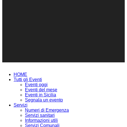
HOME
Tutti gli Eventi
Eventi oggi
Eventi del mese
Eventi in Sicilia
Segnala un evento
Servizi
Numeri di Emergenza
Servizi sanitari
Informazioni utili
Servizi Comunali