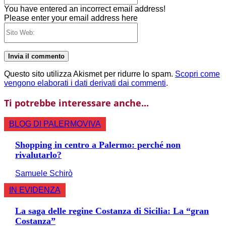
You have entered an incorrect email address!
Please enter your email address here
Sito
Web:
Questo sito utilizza Akismet per ridurre lo spam.
Scopri come
vengono elaborati i dati derivati dai commenti
.
Ti potrebbe interessare anche...
BLOG DI PALERMOVIVA
Shopping in centro a Palermo: perché non
rivalutarlo?
Samuele Schirò
IN EVIDENZA
La saga delle regine Costanza di Sicilia: La “gran
Costanza”