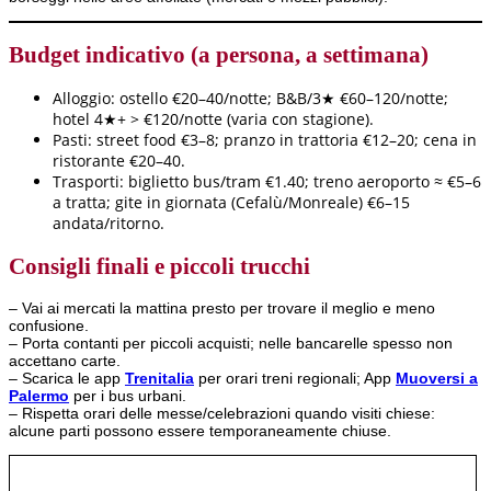
Budget indicativo (a persona, a settimana)
Alloggio: ostello €20–40/notte; B&B/3★ €60–120/notte;
hotel 4★+ > €120/notte (varia con stagione).
Pasti: street food €3–8; pranzo in trattoria €12–20; cena in
ristorante €20–40.
Trasporti: biglietto bus/tram €1.40; treno aeroporto ≈ €5–6
a tratta; gite in giornata (Cefalù/Monreale) €6–15
andata/ritorno.
Consigli finali e piccoli trucchi
– Vai ai mercati la mattina presto per trovare il meglio e meno
confusione.
– Porta contanti per piccoli acquisti; nelle bancarelle spesso non
accettano carte.
– Scarica le app
Trenitalia
per orari treni regionali; App
Muoversi a
Palermo
per i bus urbani.
– Rispetta orari delle messe/celebrazioni quando visiti chiese:
alcune parti possono essere temporaneamente chiuse.