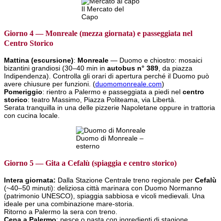
Il Mercato del
Capo
Giorno 4 — Monreale (mezza giornata) e passeggiata nel
Centro Storico
Mattina (escursione)
:
Monreale
— Duomo e chiostro: mosaici
bizantini grandiosi (30–40 min in
autobus n° 389
, da piazza
Indipendenza). Controlla gli orari di apertura perché il Duomo può
avere chiusure per funzioni. (
duomomonreale.com
)
Pomeriggio
: rientro a Palermo e passeggiata a piedi nel
centro
storico
: teatro Massimo, Piazza Politeama, via Libertà.
Serata tranquilla in una delle pizzerie Napoletane oppure in trattoria
con cucina locale.
Duomo di Monreale –
esterno
Giorno 5 — Gita a Cefalù (spiaggia e centro storico)
Intera giornata:
Dalla Stazione Centrale treno regionale per
Cefalù
(~40–50 minuti): deliziosa città marinara con Duomo Normanno
(patrimonio UNESCO), spiaggia sabbiosa e vicoli medievali. Una
ideale per una combinazione mare-storia.
Ritorno a Palermo la sera con treno.
Cena a Palermo
: pesce o pasta con ingredienti di stagione.