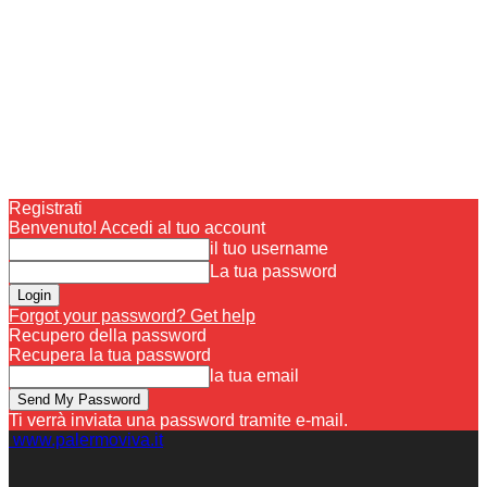
Registrati
Benvenuto! Accedi al tuo account
il tuo username
La tua password
Forgot your password? Get help
Recupero della password
Recupera la tua password
la tua email
Ti verrà inviata una password tramite e-mail.
www.palermoviva.it