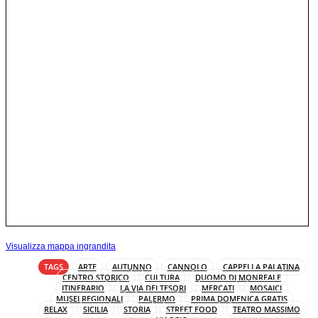
Visualizza mappa ingrandita
TAGS
ARTE
AUTUNNO
CANNOLO
CAPPELLA PALATINA
CENTRO STORICO
CULTURA
DUOMO DI MONREALE
ITINERARIO
LA VIA DEI TESORI
MERCATI
MOSAICI
MUSEI REGIONALI
PALERMO
PRIMA DOMENICA GRATIS
RELAX
SICILIA
STORIA
STREET FOOD
TEATRO MASSIMO