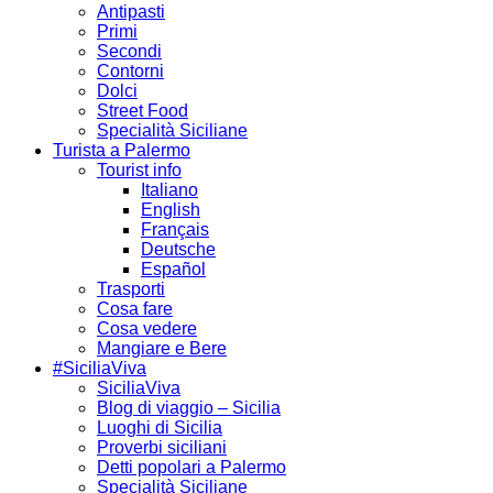
Antipasti
Primi
Secondi
Contorni
Dolci
Street Food
Specialità Siciliane
Turista a Palermo
Tourist info
Italiano
English
Français
Deutsche
Español
Trasporti
Cosa fare
Cosa vedere
Mangiare e Bere
#SiciliaViva
SiciliaViva
Blog di viaggio – Sicilia
Luoghi di Sicilia
Proverbi siciliani
Detti popolari a Palermo
Specialità Siciliane