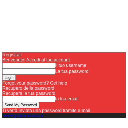
Registrati
Benvenuto! Accedi al tuo account
il tuo username
La tua password
Forgot your password? Get help
Recupero della password
Recupera la tua password
la tua email
Ti verrà inviata una password tramite e-mail.
www.palermoviva.it