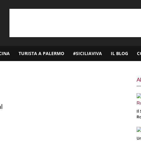
CINA
TURISTA A PALERMO
#SICILIAVIVA
IL BLOG
C
A
l
Il
Ro
Un