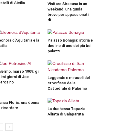
stelli di Sicilia
Visitare Siracusa in un
weekend: una guida
breve per appassionati
di...
eonora d’Aquitania e la
Palazzo Bonagia: storia e
cilia
declino di uno dei più bei
palazzi...
lermo, marzo 1909: gli
timi giorni di Joe
Leggende e miracoli del
trosino
crocifisso della
Cattedrale di Palermo
anca Florio: una donna
 ricordare
La duchessa Topazia
Alliata di Salaparuta