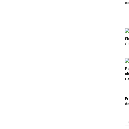
ca
El
Si
Pa
ul
Pe
Fr
da