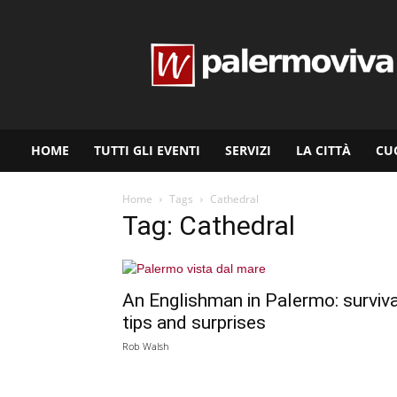
www.palermoviva.it
HOME
TUTTI GLI EVENTI
SERVIZI
LA CITTÀ
CU
Home
Tags
Cathedral
Tag: Cathedral
An Englishman in Palermo: surviva
tips and surprises
Rob Walsh