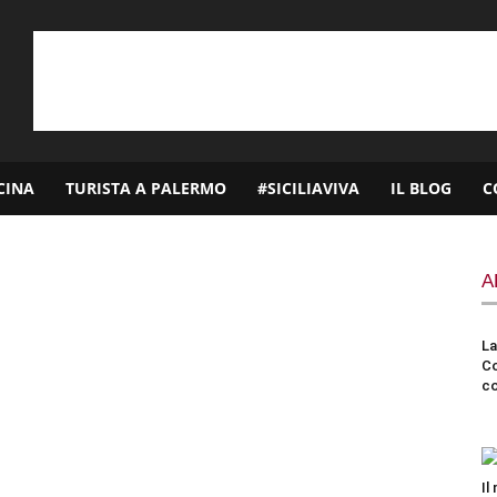
CINA
TURISTA A PALERMO
#SICILIAVIVA
IL BLOG
C
A
La
Co
co
Il