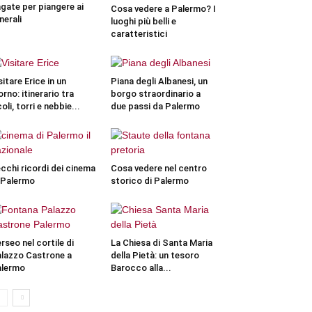
gate per piangere ai
Cosa vedere a Palermo? I
nerali
luoghi più belli e
caratteristici
sitare Erice in un
Piana degli Albanesi, un
orno: itinerario tra
borgo straordinario a
coli, torri e nebbie...
due passi da Palermo
cchi ricordi dei cinema
Cosa vedere nel centro
 Palermo
storico di Palermo
rseo nel cortile di
La Chiesa di Santa Maria
lazzo Castrone a
della Pietà: un tesoro
alermo
Barocco alla...