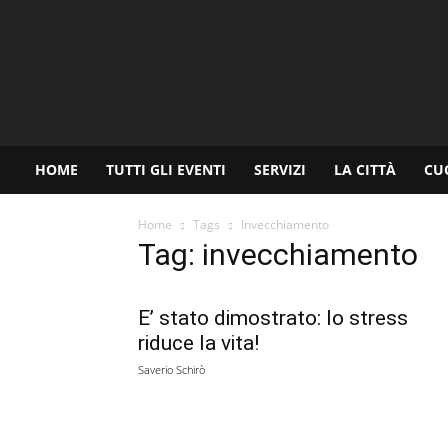
www.palermoviva.it
HOME
TUTTI GLI EVENTI
SERVIZI
LA CITTÀ
CU
Home
Tags
Invecchiamento
Tag: invecchiamento
E’ stato dimostrato: lo stress
riduce la vita!
Saverio Schirò