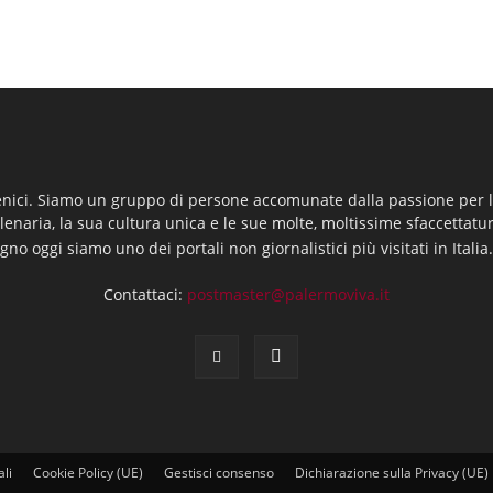
enici. Siamo un gruppo di persone accomunate dalla passione per la
llenaria, la sua cultura unica e le sue molte, moltissime sfaccettatu
gno oggi siamo uno dei portali non giornalistici più visitati in Italia
Contattaci:
postmaster@palermoviva.it
ali
Cookie Policy (UE)
Gestisci consenso
Dichiarazione sulla Privacy (UE)