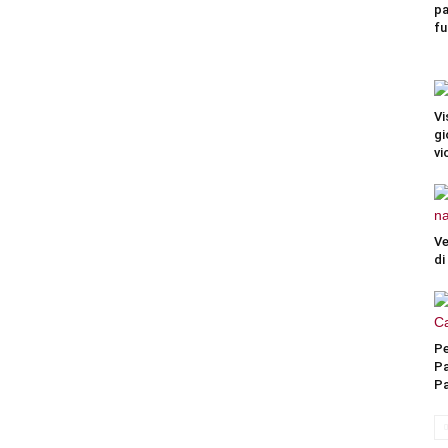
pa
fu
Vi
gi
vi
Ve
di
Pe
Pa
P