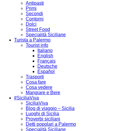
Antipasti
Primi
Secondi
Contorni
Dolci
Street Food
Specialità Siciliane
Turista a Palermo
Tourist info
Italiano
English
Français
Deutsche
Español
Trasporti
Cosa fare
Cosa vedere
Mangiare e Bere
#SiciliaViva
SiciliaViva
Blog di viaggio – Sicilia
Luoghi di Sicilia
Proverbi siciliani
Detti popolari a Palermo
Specialità Siciliane