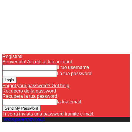
Registrati
Benvenuto! Accedi al tuo account
il tuo username
La tua password
Forgot your password? Get help
Recupero della password
Recupera la tua password
la tua email
Ti verrà inviata una password tramite e-mail.
www.palermoviva.it