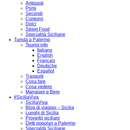
Antipasti
Primi
Secondi
Contorni
Dolci
Street Food
Specialità Siciliane
Turista a Palermo
Tourist info
Italiano
English
Français
Deutsche
Español
Trasporti
Cosa fare
Cosa vedere
Mangiare e Bere
#SiciliaViva
SiciliaViva
Blog di viaggio – Sicilia
Luoghi di Sicilia
Proverbi siciliani
Detti popolari a Palermo
Specialità Siciliane