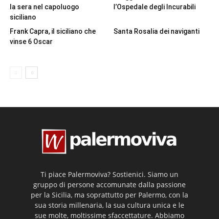
la sera nel capoluogo
l’Ospedale degli Incurabili
siciliano
Frank Capra, il siciliano che
Santa Rosalia dei naviganti
vinse 6 Oscar
Ti piace Palermoviva? Sostienici. Siamo un
gruppo di persone accomunate dalla passione
per la Sicilia, ma soprattutto per Palermo, con la
sua storia millenaria, la sua cultura unica e le
sue molte, moltissime sfaccettature. Abbiamo