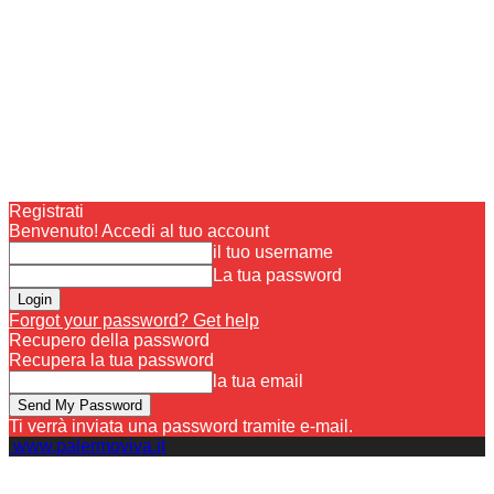
Registrati
Benvenuto! Accedi al tuo account
il tuo username
La tua password
Forgot your password? Get help
Recupero della password
Recupera la tua password
la tua email
Ti verrà inviata una password tramite e-mail.
www.palermoviva.it