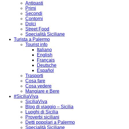
Antipasti
Primi
Secondi
Contorni
Dolci
Street Food
Specialità Siciliane
Turista a Palermo
Tourist info
Italiano
English
Français
Deutsche
Español
Trasporti
Cosa fare
Cosa vedere
Mangiare e Bere
#SiciliaViva
SiciliaViva
Blog di viaggio – Sicilia
Luoghi di Sicilia
Proverbi siciliani
Detti popolari a Palermo
Specialità Siciliane