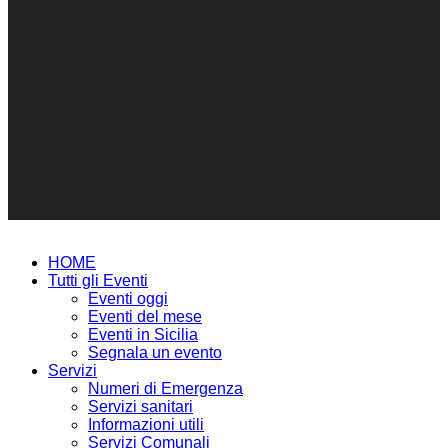
HOME
Tutti gli Eventi
Eventi oggi
Eventi del mese
Eventi in Sicilia
Segnala un evento
Servizi
Numeri di Emergenza
Servizi sanitari
Informazioni utili
Servizi Comunali