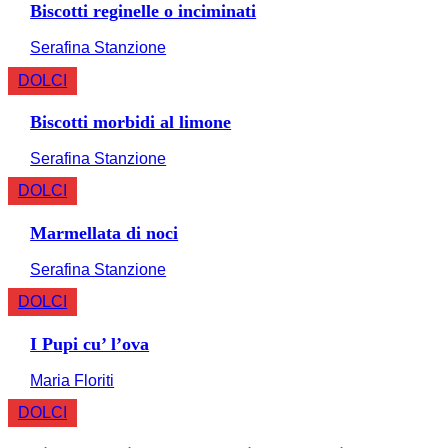
Biscotti reginelle o inciminati
Serafina Stanzione
DOLCI
Biscotti morbidi al limone
Serafina Stanzione
DOLCI
Marmellata di noci
Serafina Stanzione
DOLCI
I Pupi cu’ l’ova
Maria Floriti
DOLCI