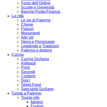
Forze dell’Ordine
Scuole e Università
Banche-Poste-Finanza
La città
Le vie di Palermo
Chiese
Palazzi
Monumenti
Altri siti
Storia e Personaggi
Leggende e Tradizioni
Palermo e dintorni
Cucina
Cucina Siciliana
Antipasti
Primi
Secondi
Contorni
Dolci
Street Food
Specialità Siciliane
Turista a Palermo
Tourist info
Italiano
English