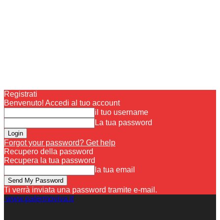
Registrati
Benvenuto! Accedi al tuo account
il tuo username
La tua password
Forgot your password? Get help
Recupero della password
Recupera la tua password
la tua email
Ti verrà inviata una password tramite e-mail.
www.palermoviva.it