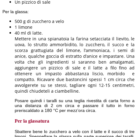
Un pizzico di sale
Per la glassa:
500 g di zucchero a velo
1 limone
40 ml di latte.
Mettere in una spianatoia la farina setacciata il lievito, le
uova, lo strutto ammorbidito, lo zucchero, il succo e la
scorza grattugiata del limone, l’ammoniaca, i semi di
anice, qualche goccia di estratto d’anice e impastare. Una
volta che gli ingredienti si saranno ben amalgamati,
aggiungere un pizzico di sale e il latte a filo fino ad
ottenere un impasto abbastanza liscio, morbido e
compatto. Ricavare due bastoncini spessi 1 cm circa che
avvolgerete su se stessi, tagliare ogni 12-15 centimetri,
quindi chiudeteli a ciambelline.
Posare quindi i taralli su una teglia rivestita di carta forno a
una distanza di 2 cm circa e passare il tutto in forno
preriscaldato a 180 °C per mezz’ora circa.
Per la glassatura
Sbattere bene lo zucchero a velo con il latte e il succo di tre
limoni. Spennellare la glassa sulla parte superiore dei taralli,