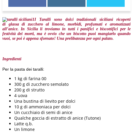
I Taralli sono dolci tradizionali siciliani ricoperti
di glassa di zucchero al limone, morbidi, profumati e aromatizzati
all’anice. In Sicilia li troviamo in tutti i panifici e biscottifici per le
festività dei morti, ma è ovvio che un biscotto puoi mangiarlo quando
vuoi, se poi è appena sfornato!
Una prelibatezza per ogni palato
.
Ingredienti
Per la pasta dei taralli:
1 kg di farina 00
300 g di zucchero semolato
200 g di strutto
4 uova
Una bustina di lievito per dolci
10 g di ammoniaca per dolci
Un cucchiaio di semi di anice
Qualche goccia di estratto di anice (Tutone)
Latte q.b.
Un limone