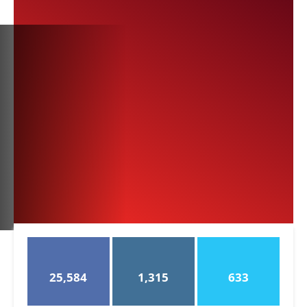
25,584
1,315
633