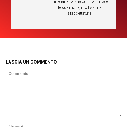
millenaria, la sua cultura unica e
le sue molte, moltissime
sfaccettature.
LASCIA UN COMMENTO
Commento:
No