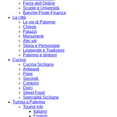
Forze dell’Ordine
Scuole e Università
Banche-Poste-Finanza
La città
Le vie di Palermo
Chiese
Palazzi
Monumenti
Altri siti
Storia e Personaggi
Leggende e Tradizioni
Palermo e dintorni
Cucina
Cucina Siciliana
Antipasti
Primi
Secondi
Contorni
Dolci
Street Food
Specialità Siciliane
Turista a Palermo
Tourist info
Italiano
English