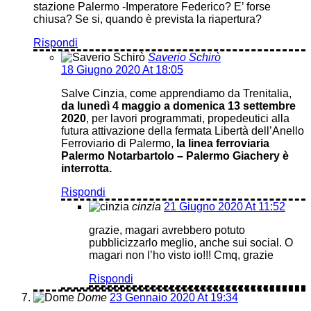
stazione Palermo -Imperatore Federico? E’ forse
chiusa? Se si, quando è prevista la riapertura?
Rispondi
Saverio Schirò
18 Giugno 2020 At 18:05
Salve Cinzia, come apprendiamo da Trenitalia,
da lunedì 4 maggio a domenica 13 settembre
2020
, per lavori programmati, propedeutici alla
futura attivazione della fermata Libertà dell’Anello
Ferroviario di Palermo,
la linea ferroviaria
Palermo Notarbartolo – Palermo Giachery è
interrotta.
Rispondi
cinzia
21 Giugno 2020 At 11:52
grazie, magari avrebbero potuto
pubblicizzarlo meglio, anche sui social. O
magari non l’ho visto io!!! Cmq, grazie
Rispondi
Dome
23 Gennaio 2020 At 19:34