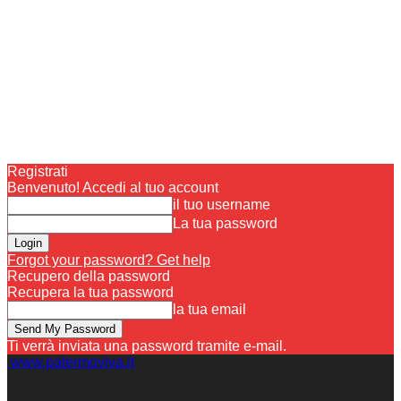
Registrati
Benvenuto! Accedi al tuo account
il tuo username
La tua password
Forgot your password? Get help
Recupero della password
Recupera la tua password
la tua email
Ti verrà inviata una password tramite e-mail.
www.palermoviva.it