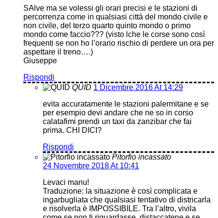
SAlve ma se volessi gli orari precisi e le stazioni di
percorrenza come in qualsiasi città del mondo civile e
non civile, del terzo quarto quinto mondo o primo
mondo come faccio??? (visto lche le corse sono così
frequenti se non ho l’orario rischio di perdere un ora per
aspettare il treno….)
Giuseppe
Rispondi
QUID
1 Dicembre 2016 At 14:29
evita accuratamente le stazioni palermitane e se
per esempio devi andare che ne so in corso
calatafimi prendi un taxi da zanzibar che fai
prima. CHI DICI?
Rispondi
Pitorfio incassato
24 Novembre 2018 At 10:41
Levaci manu!
Traduzione: la situazione è così complicata e
ingarbugliata che qualsiasi tentativo di districarla
e risolverla è IMPOSSIBILE. Tra l’altro, vivila
come se non ti riguardasse, distaccatene e se