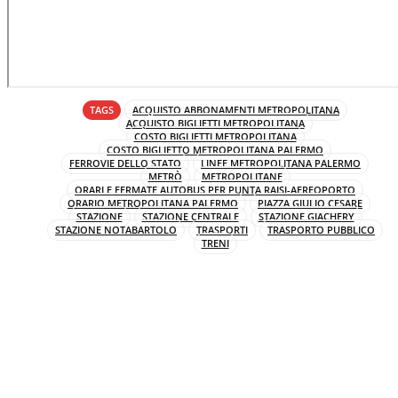
TAGS
ACQUISTO ABBONAMENTI METROPOLITANA
ACQUISTO BIGLIETTI METROPOLITANA
COSTO BIGLIETTI METROPOLITANA
COSTO BIGLIETTO METROPOLITANA PALERMO
FERROVIE DELLO STATO
LINEE METROPOLITANA PALERMO
METRÒ
METROPOLITANE
ORARI E FERMATE AUTOBUS PER PUNTA RAISI-AEREOPORTO
ORARIO METROPOLITANA PALERMO
PIAZZA GIULIO CESARE
STAZIONE
STAZIONE CENTRALE
STAZIONE GIACHERY
STAZIONE NOTABARTOLO
TRASPORTI
TRASPORTO PUBBLICO
TRENI