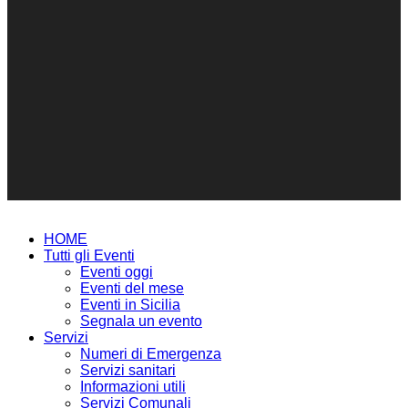
HOME
Tutti gli Eventi
Eventi oggi
Eventi del mese
Eventi in Sicilia
Segnala un evento
Servizi
Numeri di Emergenza
Servizi sanitari
Informazioni utili
Servizi Comunali