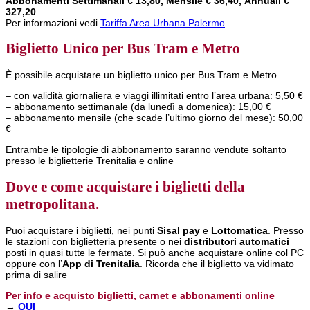
Abbonamenti Settimanali € 13,80, Mensile € 36,40, Annuali €
327,20
Per informazioni vedi
Tariffa Area Urbana Palermo
Biglietto Unico per Bus Tram e Metro
È possibile acquistare un biglietto unico per Bus Tram e Metro
– con validità giornaliera e viaggi illimitati entro l’area urbana: 5,50 €
– abbonamento settimanale (da lunedì a domenica): 15,00 €
– abbonamento mensile (che scade l’ultimo giorno del mese): 50,00
€
Entrambe le tipologie di abbonamento saranno vendute soltanto
presso le biglietterie Trenitalia e online
Dove e come acquistare i biglietti della
metropolitana.
Puoi acquistare i biglietti, nei punti
Sisal pay
e
Lottomatica
. Presso
le stazioni con biglietteria presente o nei
distributori automatici
posti in quasi tutte le fermate. Si può anche acquistare online col PC
oppure con l’
App di Trenitalia
. Ricorda che il biglietto va vidimato
prima di salire
Per info e acquisto biglietti, carnet e abbonamenti online
→
QUI