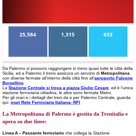
25,584
1,315
633
Da Palermo si possono raggiungere in treno quasi tutte le città della
Sicilia, ed a Palermo il treno assicura un servizio di
Metropolitana
con diverse fermate all’interno della città fino all’
aeroporto Falcone
Borsellino
.
La
Stazione Centrale
si trova a piazza Giulio Cesare
,
ed è l’unica
stazione ferroviaria cittadina, le altre sono fermate Metro.
Per gli orari e i dettagli dei treni da e per Palermo Centrale, guarda
qui:
orari Rete Ferroviaria Italiana- RFI
La
Metropolitana di Palermo
è gestita da Trenitalia e
opera su due linee:
Linea A – Passante ferroviario
che collega la
Stazione