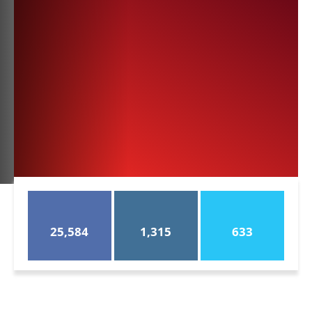
25,584
1,315
633