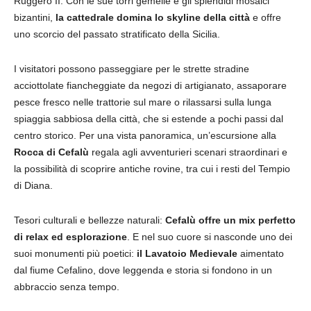
Ruggero II. Con le sue torri gemelle e gli splendidi mosaici
bizantini,
la cattedrale domina lo skyline della città
e offre
uno scorcio del passato stratificato della Sicilia.
I visitatori possono passeggiare per le strette stradine
acciottolate fiancheggiate da negozi di artigianato, assaporare
pesce fresco nelle trattorie sul mare o rilassarsi sulla lunga
spiaggia sabbiosa della città, che si estende a pochi passi dal
centro storico. Per una vista panoramica, un’escursione alla
Rocca di Cefalù
regala agli avventurieri scenari straordinari e
la possibilità di scoprire antiche rovine, tra cui i resti del Tempio
di Diana.
Tesori culturali e bellezze naturali:
Cefalù offre un mix perfetto
di relax ed esplorazione
. E nel suo cuore si nasconde uno dei
suoi monumenti più poetici:
il Lavatoio Medievale
aimentato
dal fiume Cefalino, dove leggenda e storia si fondono in un
abbraccio senza tempo.