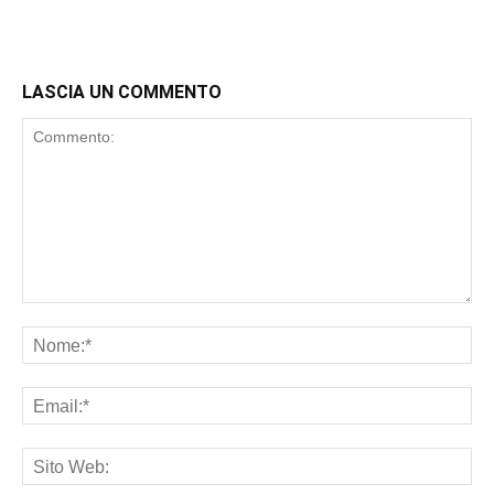
LASCIA UN COMMENTO
Commento:
No
Ema
Sit
We