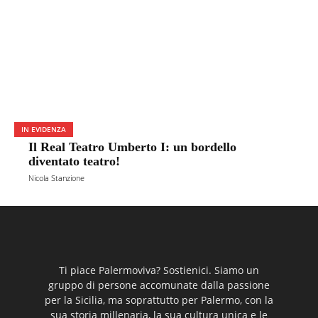
IN EVIDENZA
Il Real Teatro Umberto I: un bordello
diventato teatro!
Nicola Stanzione
Ti piace Palermoviva? Sostienici. Siamo un
gruppo di persone accomunate dalla passione
per la Sicilia, ma soprattutto per Palermo, con la
sua storia millenaria, la sua cultura unica e le