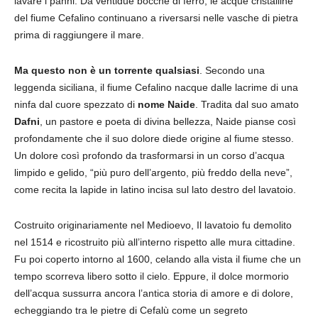
lavare i panni. Da ventidue bocche di ferro, le acque cristalline
del fiume Cefalino continuano a riversarsi nelle vasche di pietra
prima di raggiungere il mare.
Ma questo non è un torrente qualsiasi
. Secondo una
leggenda siciliana, il fiume Cefalino nacque dalle lacrime di una
ninfa dal cuore spezzato di
nome Naide
. Tradita dal suo amato
Dafni
, un pastore e poeta di divina bellezza, Naide pianse così
profondamente che il suo dolore diede origine al fiume stesso.
Un dolore così profondo da trasformarsi in un corso d’acqua
limpido e gelido, “più puro dell’argento, più freddo della neve”,
come recita la lapide in latino incisa sul lato destro del lavatoio.
Costruito originariamente nel Medioevo, Il lavatoio fu demolito
nel 1514 e ricostruito più all’interno rispetto alle mura cittadine.
Fu poi coperto intorno al 1600, celando alla vista il fiume che un
tempo scorreva libero sotto il cielo. Eppure, il dolce mormorio
dell’acqua sussurra ancora l’antica storia di amore e di dolore,
echeggiando tra le pietre di Cefalù come un segreto