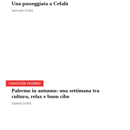
Una passeggiata a Cefalù
Samuele Schirò
CONOSCERE PALERMO
Palermo in autunno: una settimana tra
cultura, relax e buon cibo
Saverio Schirò