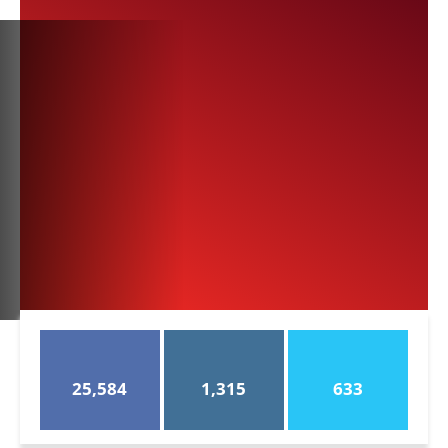
25,584
1,315
633