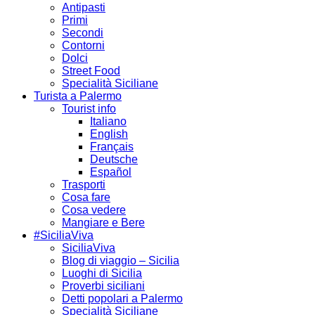
Antipasti
Primi
Secondi
Contorni
Dolci
Street Food
Specialità Siciliane
Turista a Palermo
Tourist info
Italiano
English
Français
Deutsche
Español
Trasporti
Cosa fare
Cosa vedere
Mangiare e Bere
#SiciliaViva
SiciliaViva
Blog di viaggio – Sicilia
Luoghi di Sicilia
Proverbi siciliani
Detti popolari a Palermo
Specialità Siciliane