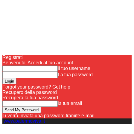
Registrati
Benvenuto! Accedi al tuo account
il tuo username
La tua password
Forgot your password? Get help
Recupero della password
Recupera la tua password
la tua email
Ti verrà inviata una password tramite e-mail.
www.palermoviva.it