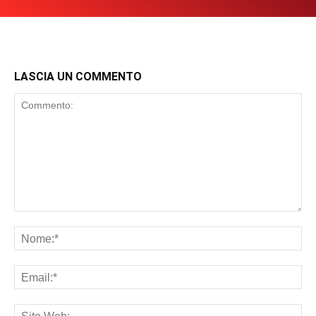
LASCIA UN COMMENTO
Commento:
No
Ema
Sit