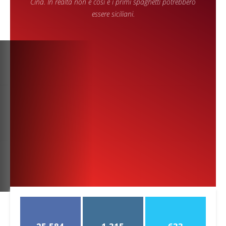
Cina. In realtà non è così e i primi spaghetti potrebbero
essere siciliani.