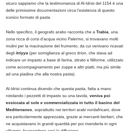
sicuro sappiamo che la testimonianza di Al-Idrisi del 1154 è una
delle primissime documentazioni circa l’esistenza di questo
iconico formato di pasta.
Nello specifico, il geografo arabo racconta che a
Trabia
, una
zona ricca di corsi d’acqua vicino Palermo, si trovavano molti
mulini per la macinazione del frumento, da cui venivano ricavati
degli
itriyya
(per somiglianza al greco
itrion
, che stava ad
indicare un impasto a base di farina, stirato e filiforme, utilizzato
come accompagnamento per zuppe e altri piatti, ma più simile
ad una piadina che alla nostra pasta).
Al-Idrisi continua dicendo che questa pasta, fatta a mano
rotolando i pezzetti di impasto su una tavola,
veniva poi
essiccata al sole e commercializzata in tutto il bacino del
Mediterraneo
, soprattutto nei territori arabi nordafricani, dove
era particolarmente apprezzata, grazie ai mercanti berberi, che
ne acquistavano in grandi quantità per poi rivenderla in ogni
villaggio, favorendone così la diffusione.