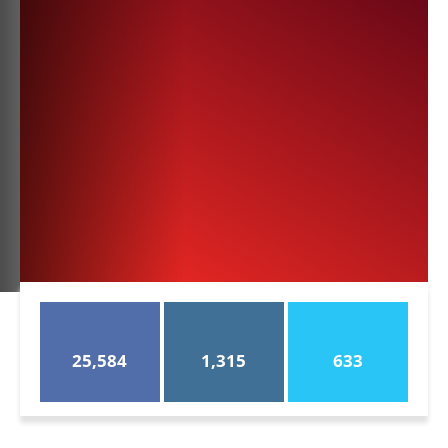
25,584
1,315
633