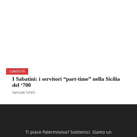
CURIOSITÀ
I Sabatini: i servitori “part-time” nella Sicilia
del ‘700
Samuele Schirò
Ti piace Palermoviva? Sostienici. Siamo un