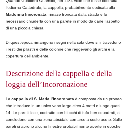
Quando Gualtiero Offamilio, nel 1184 volle che fosse costruita
l’odierna Cattedrale, la cappella, probabilmente dedicata alla
Madonna Incoronata
, rimase troncata dalla strada e fu
necessario chiuderla con una parete in modo da darle l’aspetto
di una piccola chiesa.
Di quest’epoca rimangono i segni nella sala dove si intravedono
i resti dei pilastri e delle colonne che reggevano gli archi e la
copertura dell’ambiente.
Descrizione della cappella e della
loggia dell’Incoronazione
La
cappella di S. Maria l’Incoronata
è composta da un pronao
che introduce in un unico vano largo circa 4 metri e lungo quasi
14. Le pareti lisce, costruite con blocchi di tufo ben squadrati, si
concludono con una zona absidale con arco a sesto acuto. Sulle
pareti si aprono alcune finestre probabilmente aperte in epoche