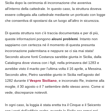
Sicilia dopo la cerimonia di incoronazione che avveniva
all’interno della cattedrale. In questo caso, la struttura doveva
essere collegata alla cattedrale mediante un porticato con logge
che consentiva di spostarsi da un luogo all’altro in sicurezza.
Di questa struttura non c’è traccia documentata e per di più,
queste informazioni pongono
alcuni problemi
. Intanto non
sappiamo con certezza né il momento di questa presunta
incoronazione palermitana e neppure se ci sia mai stata!
Secondo alcune fonti Costanza sarebbe giunta in Sicilia, dalla
Catalogna dove viveva con i figli, nella primavera del 1283 e
avrebbe visto il marito per l’ultima volta il 16 aprile, a Messina.
Secondo altre, Pietro sarebbe giunto in Sicilia nell’agosto del
1282 durante il
Vespro Siciliano
, e incoronato Re, insieme alla
moglie, il 30 agosto o il 7 settembre dello stesso anno. Come si
vede, discrepanze notevoli.
In ogni caso, la loggia è stata eretta tra il Cinque e il Seicento
con i resti dell’edificio arabo, quando la Sicilia era ormai nel