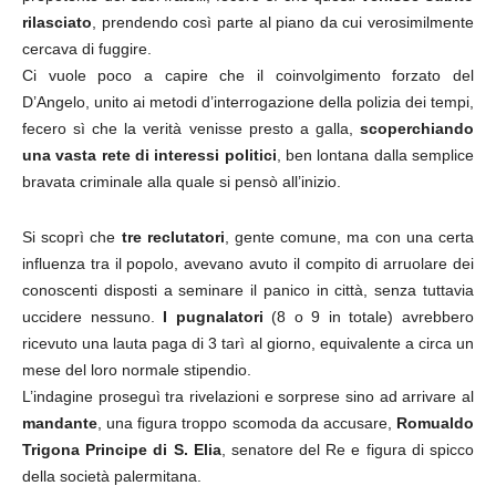
rilasciato
, prendendo così parte al piano da cui verosimilmente
cercava di fuggire.
Ci vuole poco a capire che il coinvolgimento forzato del
D’Angelo, unito ai metodi d’interrogazione della polizia dei tempi,
fecero sì che la verità venisse presto a galla,
scoperchiando
una vasta rete di interessi politici
, ben lontana dalla semplice
bravata criminale alla quale si pensò all’inizio.
Si scoprì che
tre reclutatori
, gente comune, ma con una certa
influenza tra il popolo, avevano avuto il compito di arruolare dei
conoscenti disposti a seminare il panico in città, senza tuttavia
uccidere nessuno.
I pugnalatori
(8 o 9 in totale) avrebbero
ricevuto una lauta paga di 3 tarì al giorno, equivalente a circa un
mese del loro normale stipendio.
L’indagine proseguì tra rivelazioni e sorprese sino ad arrivare al
mandante
, una figura troppo scomoda da accusare,
Romualdo
Trigona Principe di S. Elia
, senatore del Re e figura di spicco
della società palermitana.