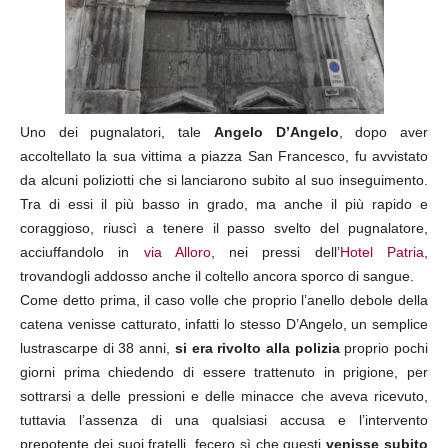
Uno dei pugnalatori, tale
Angelo D’Angelo
, dopo aver
accoltellato la sua vittima a piazza San Francesco, fu avvistato
da alcuni poliziotti che si lanciarono subito al suo inseguimento.
Tra di essi il più basso in grado, ma anche il più rapido e
coraggioso, riuscì a tenere il passo svelto del pugnalatore,
acciuffandolo in
via Alloro
, nei pressi dell’
Hotel Patria
,
trovandogli addosso anche il coltello ancora sporco di sangue.
Come detto prima, il caso volle che proprio l’anello debole della
catena venisse catturato, infatti lo stesso D’Angelo, un semplice
lustrascarpe di 38 anni,
si era rivolto alla polizia
proprio pochi
giorni prima chiedendo di essere trattenuto in prigione, per
sottrarsi a delle pressioni e delle minacce che aveva ricevuto,
tuttavia l’assenza di una qualsiasi accusa e l’intervento
prepotente dei suoi fratelli, fecero sì che questi
venisse subito