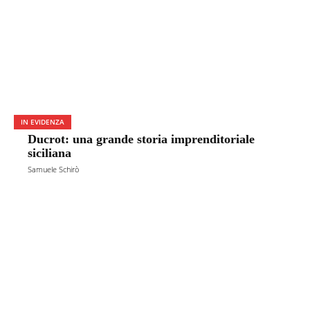
IN EVIDENZA
Ducrot: una grande storia imprenditoriale
siciliana
Samuele Schirò