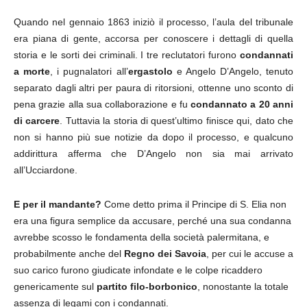
Quando nel gennaio 1863 iniziò il processo, l’aula del tribunale
era piana di gente, accorsa per conoscere i dettagli di quella
storia e le sorti dei criminali. I tre reclutatori furono
condannati
a morte
, i pugnalatori all’
ergastolo
e Angelo D’Angelo, tenuto
separato dagli altri per paura di ritorsioni, ottenne uno sconto di
pena grazie alla sua collaborazione e fu
condannato a 20 anni
di carcere
. Tuttavia la storia di quest’ultimo finisce qui, dato che
non si hanno più sue notizie da dopo il processo, e qualcuno
addirittura afferma che D’Angelo non sia mai arrivato
all’Ucciardone.
E per il mandante?
Come detto prima il Principe di S. Elia non
era una figura semplice da accusare, perché una sua condanna
avrebbe scosso le fondamenta della società palermitana, e
probabilmente anche del
Regno dei Savoia
, per cui le accuse a
suo carico furono giudicate infondate e le colpe ricaddero
genericamente sul
partito filo-borbonico
, nonostante la totale
assenza di legami con i condannati.