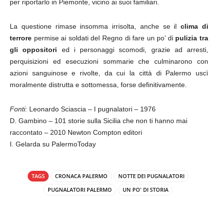
per riportarlo in Piemonte, vicino ai suoi familiari.
La questione rimase insomma irrisolta, anche se il
clima di
terrore
permise ai soldati del Regno di fare un po’ di
pulizia tra
gli oppositori
ed i personaggi scomodi, grazie ad arresti,
perquisizioni ed esecuzioni sommarie che culminarono con
azioni sanguinose e rivolte, da cui la città di Palermo uscì
moralmente distrutta e sottomessa, forse definitivamente.
Fonti:
Leonardo Sciascia – I pugnalatori – 1976
D. Gambino – 101 storie sulla Sicilia che non ti hanno mai
raccontato – 2010 Newton Compton editori
I. Gelarda su PalermoToday
TAGS
CRONACA PALERMO
NOTTE DEI PUGNALATORI
PUGNALATORI PALERMO
UN PO' DI STORIA