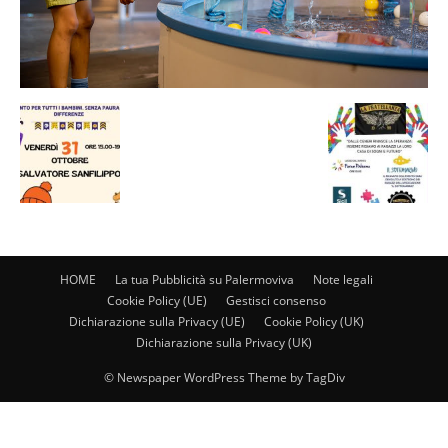
HOME
La tua Pubblicità su Palermoviva
Note legali
Cookie Policy (UE)
Gestisci consenso
Dichiarazione sulla Privacy (UE)
Cookie Policy (UK)
Dichiarazione sulla Privacy (UK)
© Newspaper WordPress Theme by TagDiv