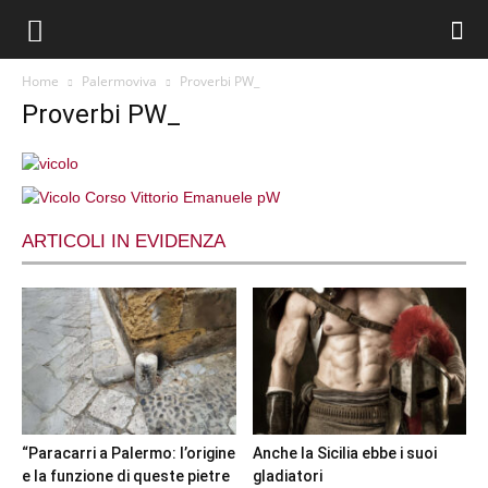
Home
Palermoviva
Proverbi PW_
Proverbi PW_
ARTICOLI IN EVIDENZA
“Paracarri a Palermo: l’origine
Anche la Sicilia ebbe i suoi
e la funzione di queste pietre
gladiatori