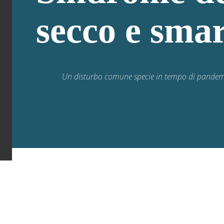
secco e sma
Un disturbo comune specie in tempo di pandem