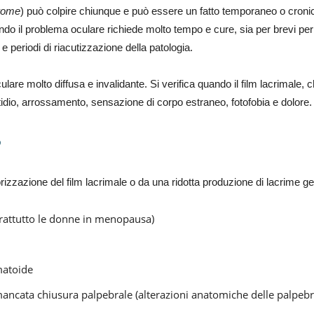
rome
) può colpire chiunque e può essere un fatto temporaneo o croni
uando il problema oculare richiede molto tempo e cure, sia per brevi per
periodi di riacutizzazione della patologia.
are molto diffusa e invalidante. Si verifica quando il film lacrimale, c
dio, arrossamento, sensazione di corpo estraneo, fotofobia e dolore.
?
zzazione del film lacrimale o da una ridotta produzione di lacrime g
rattutto le donne in menopausa)
matoide
ancata chiusura palpebrale (alterazioni anatomiche delle palpebr