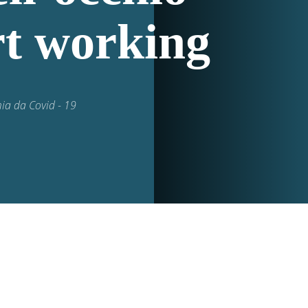
rt working
ia da Covid - 19