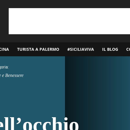
CINA
TURISTA A PALERMO
#SICILIAVIVA
IL BLOG
C
oria:
e e Benessere
ll’occhio