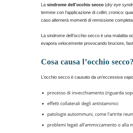
La
sindrome dell’occhio secco
(
dry eye synd
termine con l’applicazione di colliri; cronico: q
caso alternerà momenti di remissione completa e 
La sindrome dell’occhio secco è una malattia ocul
evapora velocemente provocando bruciore, fasti
Cosa causa l’occhio secco
L’occhio secco è causato da un’eccessiva vapori
processo di invecchiamento (riguarda sop
effetti collaterali degli antistaminici
patologie autoimmuni, come l’artrite reu
problemi legati all’ammiccamento o alla m