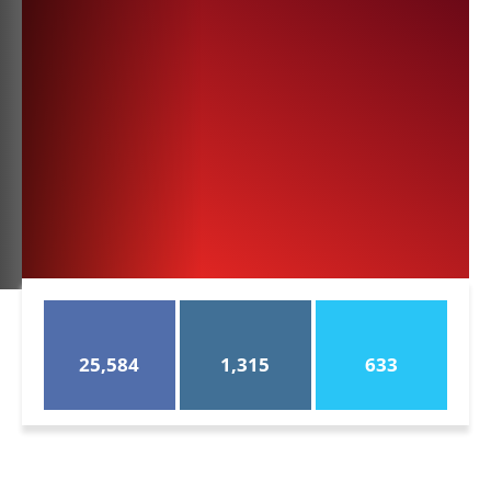
25,584
1,315
633