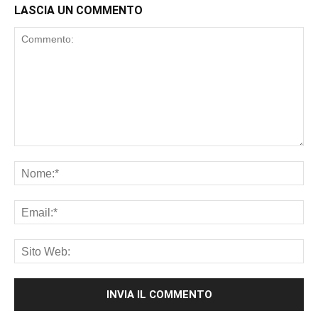
LASCIA UN COMMENTO
Commento:
No
Ema
Sit
We