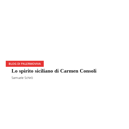
BLOG DI PALERMOVIVA
Lo spirito siciliano di Carmen Consoli
Samuele Schirò