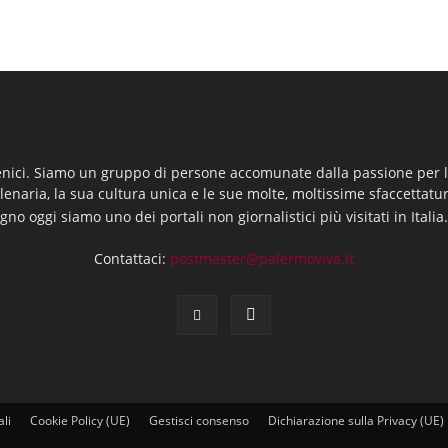
enici. Siamo un gruppo di persone accomunate dalla passione per la
llenaria, la sua cultura unica e le sue molte, moltissime sfaccettatu
gno oggi siamo uno dei portali non giornalistici più visitati in Italia
Contattaci:
postmaster@palermoviva.it
ali
Cookie Policy (UE)
Gestisci consenso
Dichiarazione sulla Privacy (UE)