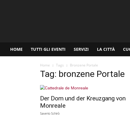
www.palermoviva.it
HOME
TUTTI GLI EVENTI
SERVIZI
LA CITTÀ
CU
Home
Tags
Bronzene Portale
Tag: bronzene Portale
Der Dom und der Kreuzgang von
Monreale
Saverio Schirò