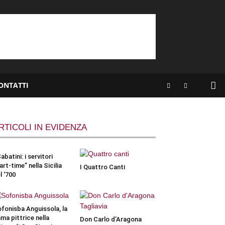
ONTATTI
RTICOLI IN EVIDENZA
Sabatini: i servitori
art-time” nella Sicilia
I Quattro Canti
l ‘700
fonisba Anguissola, la
ma pittrice nella
Don Carlo d’Aragona