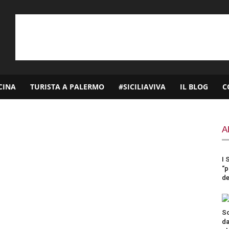
CINA
TURISTA A PALERMO
#SICILIAVIVA
IL BLOG
C
A
I 
“p
de
So
da