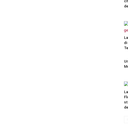
ch
de
La
di
Te
Un
Mo
La
Fl
st
de