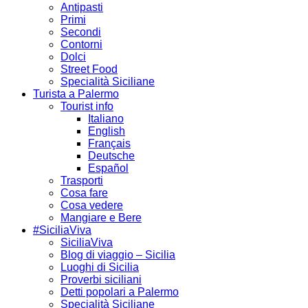
Antipasti
Primi
Secondi
Contorni
Dolci
Street Food
Specialità Siciliane
Turista a Palermo
Tourist info
Italiano
English
Français
Deutsche
Español
Trasporti
Cosa fare
Cosa vedere
Mangiare e Bere
#SiciliaViva
SiciliaViva
Blog di viaggio – Sicilia
Luoghi di Sicilia
Proverbi siciliani
Detti popolari a Palermo
Specialità Siciliane