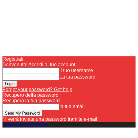
Registrati
Benvenuto! Accedi al tuo account
il tuo username
La tua password
Forgot your password? Get help
Recupero della password
Recupera la tua password
la tua email
Ti verrà inviata una password tramite e-mail.
www.palermoviva.it