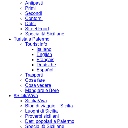
Antipasti
Primi
Secondi
Contorni
Dolci
Street Food
Specialità Siciliane
Turista a Palermo
Tourist info
Italiano
English
Français
Deutsche
Español
Trasporti
Cosa fare
Cosa vedere
Mangiare e Bere
#SiciliaViva
SiciliaViva
Blog di viaggio – Sicilia
Luoghi di Sicilia
Proverbi siciliani
Detti popolari a Palermo
Specialità Siciliane