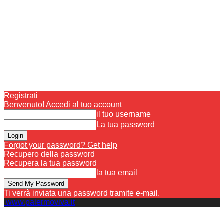
Registrati
Benvenuto! Accedi al tuo account
il tuo username
La tua password
Forgot your password? Get help
Recupero della password
Recupera la tua password
la tua email
Ti verrà inviata una password tramite e-mail.
www.palermoviva.it