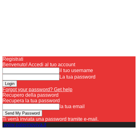
Registrati
Benvenuto! Accedi al tuo account
il tuo username
La tua password
Forgot your password? Get help
Recupero della password
Recupera la tua password
la tua email
Ti verrà inviata una password tramite e-mail.
www.palermoviva.it