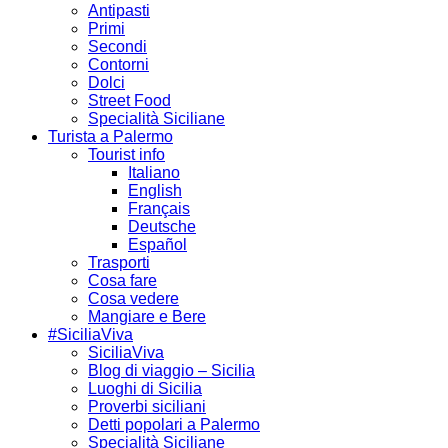
Antipasti
Primi
Secondi
Contorni
Dolci
Street Food
Specialità Siciliane
Turista a Palermo
Tourist info
Italiano
English
Français
Deutsche
Español
Trasporti
Cosa fare
Cosa vedere
Mangiare e Bere
#SiciliaViva
SiciliaViva
Blog di viaggio – Sicilia
Luoghi di Sicilia
Proverbi siciliani
Detti popolari a Palermo
Specialità Siciliane