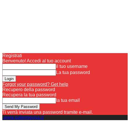
Registrati
Benvenuto! Accedi al tuo account
il tuo username
La tua password
Forgot your password? Get help
Recupero della password
Recupera la tua password
la tua email
Ti verrà inviata una password tramite e-mail.
www.palermoviva.it