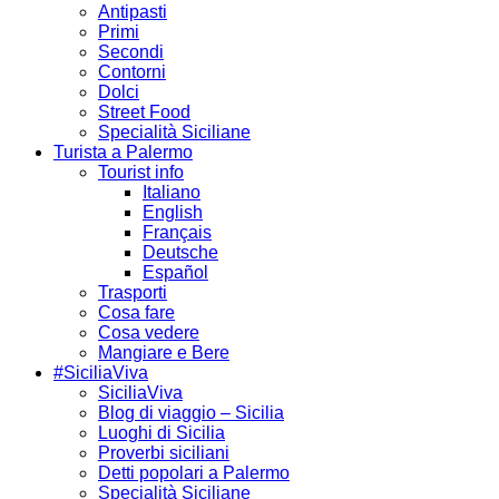
Antipasti
Primi
Secondi
Contorni
Dolci
Street Food
Specialità Siciliane
Turista a Palermo
Tourist info
Italiano
English
Français
Deutsche
Español
Trasporti
Cosa fare
Cosa vedere
Mangiare e Bere
#SiciliaViva
SiciliaViva
Blog di viaggio – Sicilia
Luoghi di Sicilia
Proverbi siciliani
Detti popolari a Palermo
Specialità Siciliane