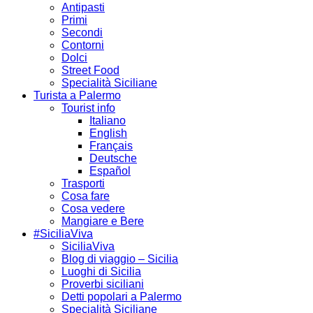
Antipasti
Primi
Secondi
Contorni
Dolci
Street Food
Specialità Siciliane
Turista a Palermo
Tourist info
Italiano
English
Français
Deutsche
Español
Trasporti
Cosa fare
Cosa vedere
Mangiare e Bere
#SiciliaViva
SiciliaViva
Blog di viaggio – Sicilia
Luoghi di Sicilia
Proverbi siciliani
Detti popolari a Palermo
Specialità Siciliane