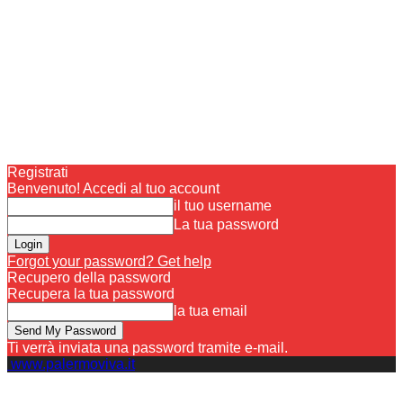
Registrati
Benvenuto! Accedi al tuo account
il tuo username
La tua password
Forgot your password? Get help
Recupero della password
Recupera la tua password
la tua email
Ti verrà inviata una password tramite e-mail.
www.palermoviva.it