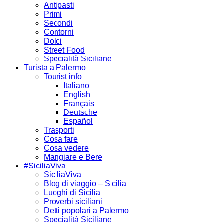
Antipasti
Primi
Secondi
Contorni
Dolci
Street Food
Specialità Siciliane
Turista a Palermo
Tourist info
Italiano
English
Français
Deutsche
Español
Trasporti
Cosa fare
Cosa vedere
Mangiare e Bere
#SiciliaViva
SiciliaViva
Blog di viaggio – Sicilia
Luoghi di Sicilia
Proverbi siciliani
Detti popolari a Palermo
Specialità Siciliane