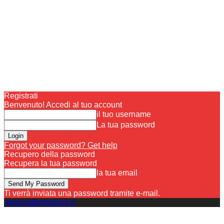
Registrati
Benvenuto! Accedi al tuo account
il tuo username
La tua password
Forgot your password? Get help
Recupero della password
Recupera la tua password
la tua email
Ti verrà inviata una password tramite e-mail.
www.palermoviva.it