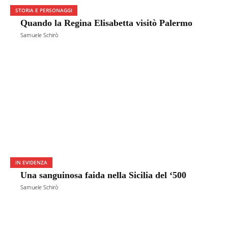
STORIA E PERSONAGGI
Quando la Regina Elisabetta visitò Palermo
Samuele Schirò
IN EVIDENZA
Una sanguinosa faida nella Sicilia del ‘500
Samuele Schirò