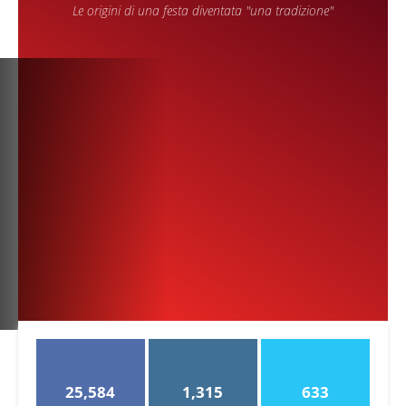
Le origini di una festa diventata "una tradizione"
25,584
1,315
633