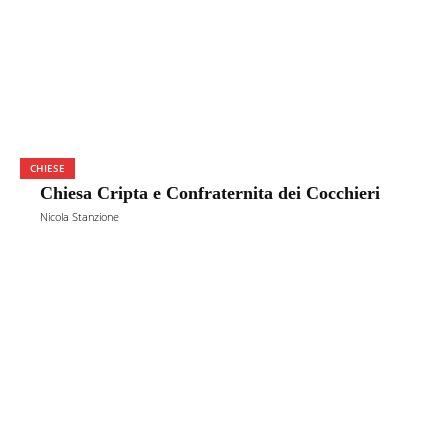
CHIESE
Chiesa Cripta e Confraternita dei Cocchieri
Nicola Stanzione