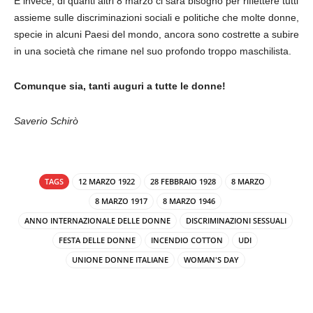
E invece, di quanti altri 8 marzo ci sarà bisogno per riflettere tutti
assieme sulle discriminazioni sociali e politiche che molte donne,
specie in alcuni Paesi del mondo, ancora sono costrette a subire
in una società che rimane nel suo profondo troppo maschilista.
Comunque sia, tanti auguri a tutte le donne!
Saverio Schirò
TAGS
12 MARZO 1922
28 FEBBRAIO 1928
8 MARZO
8 MARZO 1917
8 MARZO 1946
ANNO INTERNAZIONALE DELLE DONNE
DISCRIMINAZIONI SESSUALI
FESTA DELLE DONNE
INCENDIO COTTON
UDI
UNIONE DONNE ITALIANE
WOMAN'S DAY