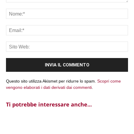
Commento:
No
Ema
Sit
We
Questo sito utilizza Akismet per ridurre lo spam.
Scopri come
vengono elaborati i dati derivati dai commenti
.
Ti potrebbe interessare anche...