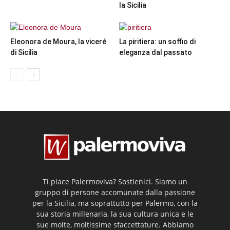
la Sicilia
Eleonora de Moura, la viceré
La piritiera: un soffio di
di Sicilia
eleganza dal passato
Ti piace Palermoviva? Sostienici. Siamo un
gruppo di persone accomunate dalla passione
per la Sicilia, ma soprattutto per Palermo, con la
sua storia millenaria, la sua cultura unica e le
sue molte, moltissime sfaccettature. Abbiamo