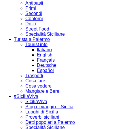
Antipasti
Primi
Secondi
Contorni
Dolci
Street Food
Specialità Siciliane
Turista a Palermo
Tourist info
Italiano
English
Français
Deutsche
Español
Trasporti
Cosa fare
Cosa vedere
Mangiare e Bere
#SiciliaViva
SiciliaViva
Blog di viaggio – Sicilia
Luoghi di Sicilia
Proverbi siciliani
Detti popolari a Palermo
Specialità Siciliane