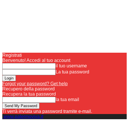
Registrati
Benvenuto! Accedi al tuo account
il tuo username
La tua password
Forgot your password? Get help
Recupero della password
Recupera la tua password
la tua email
Ti verrà inviata una password tramite e-mail.
www.palermoviva.it