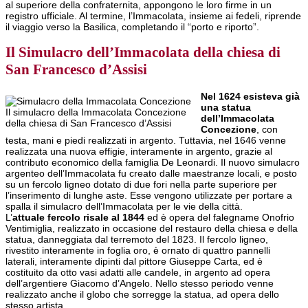
al superiore della confraternita, appongono le loro firme in un
registro ufficiale. Al termine, l’Immacolata, insieme ai fedeli, riprende
il viaggio verso la Basilica, completando il “porto e riporto”.
Il Simulacro dell’Immacolata della chiesa di
San Francesco d’Assisi
Nel 1624 esisteva già
una statua
Il simulacro della Immacolata Concezione
dell’Immacolata
della chiesa di San Francesco d’Assisi
Concezione
, con
testa, mani e piedi realizzati in argento. Tuttavia, nel 1646 venne
realizzata una nuova effigie, interamente in argento, grazie al
contributo economico della famiglia De Leonardi. Il nuovo simulacro
argenteo dell’Immacolata fu creato dalle maestranze locali, e posto
su un fercolo ligneo dotato di due fori nella parte superiore per
l’inserimento di lunghe aste. Esse vengono utilizzate per portare a
spalla il simulacro dell’Immacolata per le vie della città.
L’
attuale fercolo risale al 1844
ed è opera del falegname Onofrio
Ventimiglia, realizzato in occasione del restauro della chiesa e della
statua, danneggiata dal terremoto del 1823. Il fercolo ligneo,
rivestito interamente in foglia oro, è ornato di quattro pannelli
laterali, interamente dipinti dal pittore Giuseppe Carta, ed è
costituito da otto vasi adatti alle candele, in argento ad opera
dell’argentiere Giacomo d’Angelo. Nello stesso periodo venne
realizzato anche il globo che sorregge la statua, ad opera dello
stesso artista.