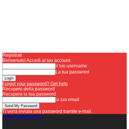
Registrati
Benvenuto! Accedi al tuo account
il tuo username
La tua password
Forgot your password? Get help
Recupero della password
Recupera la tua password
la tua email
Ti verrà inviata una password tramite e-mail.
www.palermoviva.it