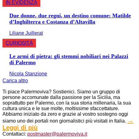
IN EVIDENZA
Due donne, due regni, un destino comune: Matilde
d’Inghilterra e Costanza d’Altavilla
Liliane Juillerat
CURIOSITÀ
Le armi di pietra: gli stemmi nobiliari nei Palazzi
di Palermo
Nicola Stanzione
Carica altro
Ti piace Palermoviva? Sostienici. Siamo un gruppo di
persone accomunate dalla passione per la Sicilia, ma
soprattutto per Palermo, con la sua storia millenaria, la sua
cultura unica e le sue molte, moltissime sfaccettature.
Abbiamo iniziato da zero e grazie al vostro sostegno oggi
→
siamo uno dei portali non giornalistici più visitati in Italia.
Leggi di più
Contattaci:
postmaster@palermoviva.it