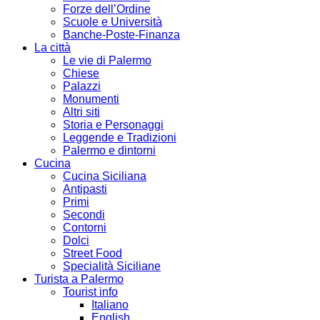
Forze dell’Ordine
Scuole e Università
Banche-Poste-Finanza
La città
Le vie di Palermo
Chiese
Palazzi
Monumenti
Altri siti
Storia e Personaggi
Leggende e Tradizioni
Palermo e dintorni
Cucina
Cucina Siciliana
Antipasti
Primi
Secondi
Contorni
Dolci
Street Food
Specialità Siciliane
Turista a Palermo
Tourist info
Italiano
English