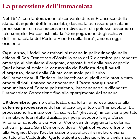
La processione dell’Immacolata
Nel 1647, con la donazione al convento di San Francesco della
statua d’argento dell’Immacolata, destinata ad essere portata in
processione, si rese necessario individuare chi potesse assumersi
tale compito. Fu così istituita la “Congregazione degli schiavi
dell’Immacolata del Porto e Riporto della Bara”, ancora oggi
esistente.
Ogni anno
, i fedeli palermitani si recano in pellegrinaggio nella
chiesa di San Francesco d’Assisi la sera del 7 dicembre per rendere
omaggio al simulacro d’argento, esposto fuori dalla sua cappella.
Quel giorno si svolge la
cerimonia dell’offerta degli scudi
d’argento
, donati dalla Giunta comunale per il culto
dell’Immacolata. Il Sindaco, inginocchiato ai piedi della statua tutta
ornata di fiori, rinnova solennemente il “
voto sanguinario
”
pronunciato dal Senato palermitano, impegnandosi a difendere
l’Immacolata Concezione fino allo spargimento del sangue.
L’
8 dicembre
, giorno della festa, una folla numerosa assiste alla
solenne processione
del simulacro argenteo dell’Immacolata. La
processione ha inizio con “
la scinnuta
” (discesa), in cui viene portato
il simulacro fuori dalla Basilica per poi procedere lungo Corso
Vittorio Emanuele e via Roma. Viene quindi raggiunta la colonna
votiva in piazza San Domenico, dove i Vigili del Fuoco offrono fiori
alla Vergine. Dopo l’acclamazione popolare, il simulacro viene
portato alla Cattedrale. Qui le autorità ecclesiastiche e civili, insieme