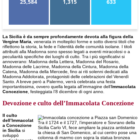
25,584
1,315
633
La Sicilia è da sempre profondamente devota alla figura della
Vergine Maria
, venerata in molteplici forme e sotto diversi titoli che
riflettono la storia, la fede e l’identità delle comunità isolane. I titoli
attribuiti alla Madonna sono spesso legati a eventi miracolosi o a
peculiarità specifiche dei luoghi di culto. Tra i più significativi si
annoverano: Madonna della Lettera, Madonna del Rosario,
Madonna delle Lacrime, Madonna della Cintura, Madonna della
Catena, Madonna della Mercede, fino ai riti solenni dedicati alla
Madonna Addolorata, protagonisti delle celebrazioni del Venerdì
Santo. A breve però a Palermo, verrà celebrata una festa
importantissima, ovvero quella legata all’immagine dell’
Immacolata
Concezione
, festeggiata l’8 dicembre di ogni anno.
Devozione e culto dell’Immacolata Concezione
Il culto
dell’Immacolat
Tra il 1724 e il 1727, l’imperatore e Sovrano della
a Concezione
Sicilia Carlo VI, fece ampliare la piazza antistante
in Sicilia
si
la chiesa di San Domenico, al cui centro pose una
sviluppò
colonna di marmo con sopra la statua bronzea