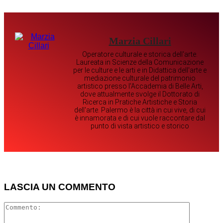
Marzia Cillari
Operatore culturale e storica dell'arte.
Laureata in Scienze della Comunicazione
per le culture e le arti e in Didattica dell'arte e
mediazione culturale del patrimonio
artistico presso l'Accademia di Belle Arti,
dove attualmente svolge il Dottorato di
Ricerca in Pratiche Artistiche e Storia
dell'arte. Palermo è la città in cui vive, di cui
è innamorata e di cui vuole raccontare dal
punto di vista artistico e storico
LASCIA UN COMMENTO
Comment