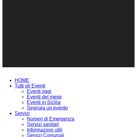
HOME
Tutti gli Eventi
Eventi oggi
Eventi del mese
Eventi in Sicilia
Segnala un evento
Servizi
Numeri di Emergenza
Servizi sanitari
Informazioni utili
Servizi Comunali