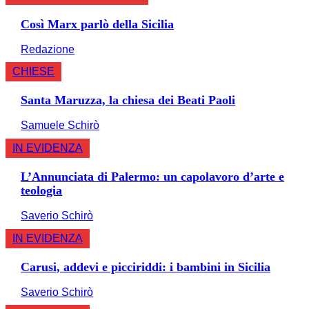
Così Marx parlò della Sicilia
Redazione
CHIESE
Santa Maruzza, la chiesa dei Beati Paoli
Samuele Schirò
IN EVIDENZA
L’Annunciata di Palermo: un capolavoro d’arte e
teologia
Saverio Schirò
IN EVIDENZA
Carusi, addevi e picciriddi: i bambini in Sicilia
Saverio Schirò