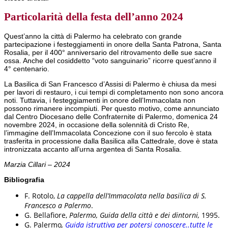
Particolarità della festa dell’anno 2024
Quest’anno la città di Palermo ha celebrato con grande
partecipazione i festeggiamenti in onore della Santa Patrona, Santa
Rosalia, per il 400° anniversario del ritrovamento delle sue sacre
ossa. Anche del cosiddetto “voto sanguinario” ricorre quest’anno il
4° centenario.
La Basilica di San Francesco d’Assisi di Palermo è chiusa da mesi
per lavori di restauro, i cui tempi di completamento non sono ancora
noti. Tuttavia, i festeggiamenti in onore dell’Immacolata non
possono rimanere incompiuti. Per questo motivo, come annunciato
dal Centro Diocesano delle Confraternite di Palermo, domenica 24
novembre 2024, in occasione della solennità di Cristo Re,
l’immagine dell’Immacolata Concezione con il suo fercolo è stata
trasferita in processione dalla Basilica alla Cattedrale, dove è stata
intronizzata accanto all’urna argentea di Santa Rosalia.
Marzia Cillari
–
2024
Bibliografia
F. Rotolo,
La cappella dell’Immacolata nella basilica di S.
Francesco a Palermo
.
G. Bellafiore,
Palermo, Guida della città e dei dintorni,
1995.
G. Palermo
,
Guida istruttiva per potersi conoscere..tutte le