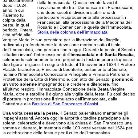
particolarmente
della Immacolata. Questo evento favorì il
dopo il 1624,
riavvicinamento tra i Domenicani e i Francescani,
anno in cui
che dopo secoli di divisioni stabilirono di
Palermo fu
partecipare reciprocamente alle processioni: i
colpita dalla
Francescani alla processione della Madonna del
peste. In quel
Rosario e i Domenicani a quella dell’Immacolata.
periodo, l’intera
Storia della colonna dell’Immacolata
città affidò alla
Vergine Maria le sue preghiere per la liberazione dal flagello,
radicando profondamente la devozione mariana sotto il titolo
dell’Immacolata, che perdura fino a oggi. Durante la peste, il Senato
cittadino invocò l’intercessione dell’
Immacolata e di Santa Rosalia
,
celebrando solennemente e in perpetuo la festa in onore di queste
due figure religiose. In segno di fede, il 16 novembre 1624 il Pretore
Placido Branciforte, Principe di Leonforte, unitamente al Senato,
nominò l’Immacolata Concezione Principale e Primaria Patrona e
Protettrice della Città di Palermo e, con atto del Senato,
pronunciò
un voto solenne
impegnandosi a credere e difendere, fino
all’ultimo respiro, l’Immacolata Concezione della Beata Vergine
Maria, oltre a stabilire il digiuno alla vigilia della festa. Fu così deciso
di portare in processione il simulacro dell’Immacolata, dalla
Cattedrale alla
Basilica di San Francesco d’Assisi
.
Una volta cessata la peste
, il Senato palermitano mantenne gli
impegni assunti. Ancora oggi le autorità cittadine partecipano alle
solenni celebrazioni e devolvono alla chiesa di San Francesco una
somma di denaro, in memoria delle 100 onze versate nel 1624 per
la celebrazione della festa e per il culto dell’Immacolata.