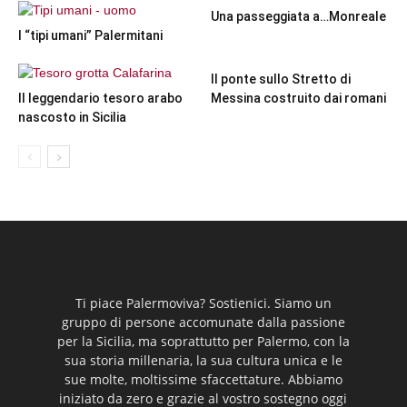
Una passeggiata a…Monreale
I “tipi umani” Palermitani
Il ponte sullo Stretto di
Il leggendario tesoro arabo
Messina costruito dai romani
nascosto in Sicilia
Ti piace Palermoviva? Sostienici. Siamo un
gruppo di persone accomunate dalla passione
per la Sicilia, ma soprattutto per Palermo, con la
sua storia millenaria, la sua cultura unica e le
sue molte, moltissime sfaccettature. Abbiamo
iniziato da zero e grazie al vostro sostegno oggi