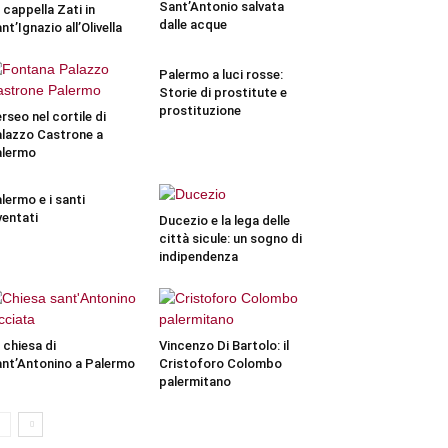
Sant’Antonio salvata
 cappella Zati in
dalle acque
nt’Ignazio all’Olivella
Palermo a luci rosse:
Storie di prostitute e
prostituzione
rseo nel cortile di
lazzo Castrone a
alermo
lermo e i santi
ventati
Ducezio e la lega delle
città sicule: un sogno di
indipendenza
 chiesa di
Vincenzo Di Bartolo: il
nt’Antonino a Palermo
Cristoforo Colombo
palermitano