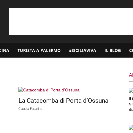
CINA
TURISTA A PALERMO
#SICILIAVIVA
IL BLOG
C
A
Il
La Catacomba di Porta d’Ossuna
l
Si
Claudia Fucarino
di.