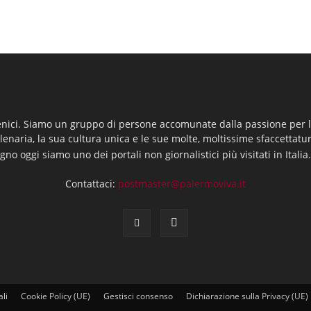
enici. Siamo un gruppo di persone accomunate dalla passione per la
llenaria, la sua cultura unica e le sue molte, moltissime sfaccettatu
gno oggi siamo uno dei portali non giornalistici più visitati in Italia
Contattaci:
postmaster@palermoviva.it
ali
Cookie Policy (UE)
Gestisci consenso
Dichiarazione sulla Privacy (UE)