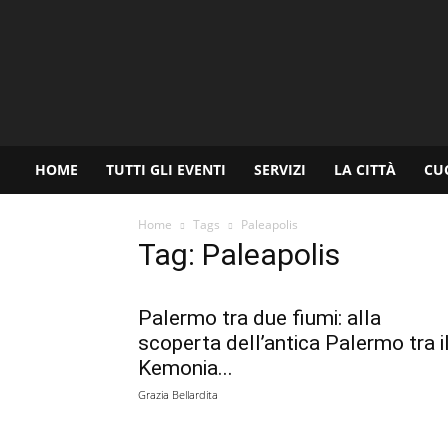
www.palermoviva.it
HOME
TUTTI GLI EVENTI
SERVIZI
LA CITTÀ
CU
Home
Tags
Paleapolis
Tag: Paleapolis
Palermo tra due fiumi: alla
scoperta dell’antica Palermo tra i
Kemonia...
Grazia Bellardita