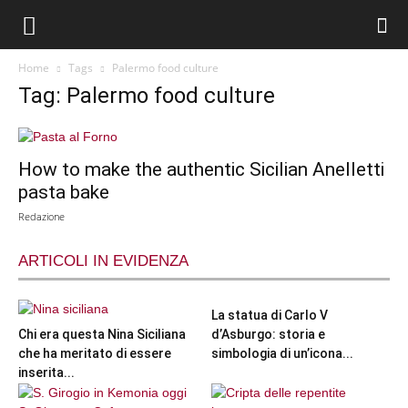
Home
Tags
Palermo food culture
Tag: Palermo food culture
How to make the authentic Sicilian Anelletti
pasta bake
Redazione
ARTICOLI IN EVIDENZA
La statua di Carlo V
Chi era questa Nina Siciliana
d’Asburgo: storia e
che ha meritato di essere
simbologia di un’icona...
inserita...