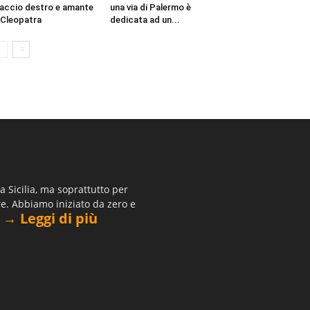
accio destro e amante
una via di Palermo è
 Cleopatra
dedicata ad un...
 Sicilia, ma soprattutto per
re. Abbiamo iniziato da zero e
→ Leggi di più
.