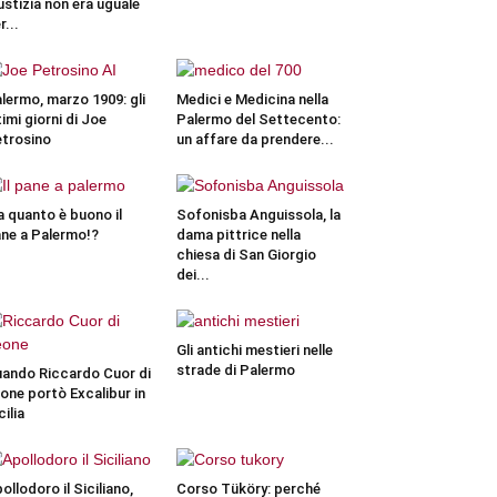
ustizia non era uguale
r...
lermo, marzo 1909: gli
Medici e Medicina nella
timi giorni di Joe
Palermo del Settecento:
trosino
un affare da prendere...
 quanto è buono il
Sofonisba Anguissola, la
ne a Palermo!?
dama pittrice nella
chiesa di San Giorgio
dei...
Gli antichi mestieri nelle
strade di Palermo
ando Riccardo Cuor di
one portò Excalibur in
cilia
ollodoro il Siciliano,
Corso Tüköry: perché