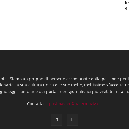
br
di
enici. Siamo un gruppo di persone accomunate dalla passione per la
llenaria, la sua cultura unica e le sue molte, moltissime sfaccettatu
gno oggi siamo uno dei portali non giornalistici più visitati in Italia
Contattaci:
postmaster@palermoviva.it