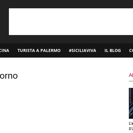
CINA
TURISTA A PALERMO
#SICILIAVIVA
IL BLOG
C
iorno
A
L’
D’