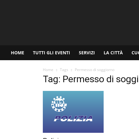
www.palermoviva.it
HOME
TUTTI GLI EVENTI
SERVIZI
LA CITTÀ
CU
Home
Tags
Permesso di soggiorno
Tag: Permesso di sogg