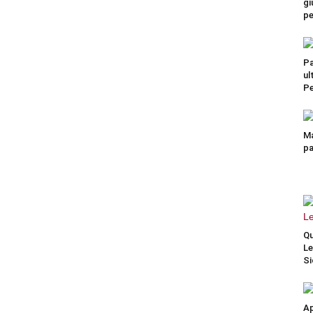
gi
pe
Pa
ul
Pe
Ma
pa
Qu
Le
Si
Ap