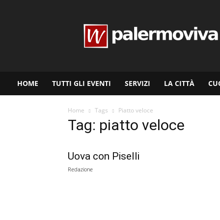
www.palermoviva.it
HOME
TUTTI GLI EVENTI
SERVIZI
LA CITTÀ
CU
Home
Tags
Piatto veloce
Tag: piatto veloce
Uova con Piselli
Redazione