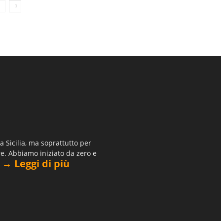
 Sicilia, ma soprattutto per
re. Abbiamo iniziato da zero e
→ Leggi di più
.