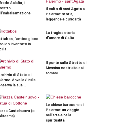
fredo Salafia, il
aestro
Il culto di sant’Agata a
ll’imbalsamazione
Palermo: storia,
leggende e curiosità
La tragica storia
d’amore di Giulia
ttabos, l’antico gioco
colico inventato in
cilia
Il ponte sullo Stretto di
Messina costruito dai
romani
Archivio di Stato di
lermo: dove la Sicilia
nserva la sua...
Le chiese barocche di
Palermo: un viaggio
azza Castelnuovo (o
nell’arte e nella
liteama)
spiritualità