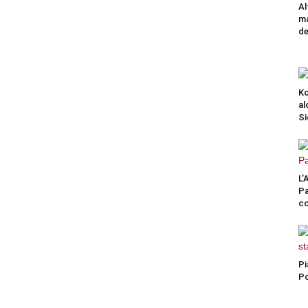
Al
m
de
Ko
al
Si
L’
Pa
co
Pi
Po