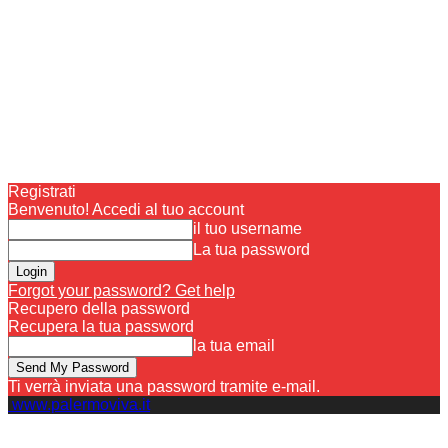
Registrati
Benvenuto! Accedi al tuo account
il tuo username
La tua password
Forgot your password? Get help
Recupero della password
Recupera la tua password
la tua email
Ti verrà inviata una password tramite e-mail.
www.palermoviva.it