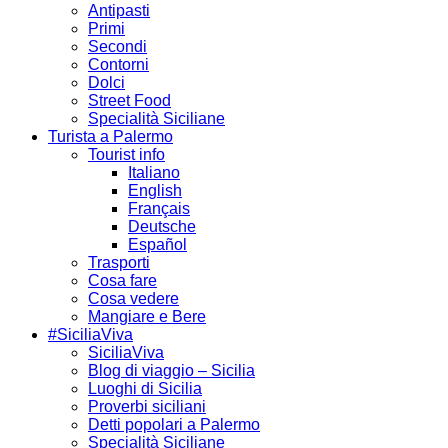
Antipasti
Primi
Secondi
Contorni
Dolci
Street Food
Specialità Siciliane
Turista a Palermo
Tourist info
Italiano
English
Français
Deutsche
Español
Trasporti
Cosa fare
Cosa vedere
Mangiare e Bere
#SiciliaViva
SiciliaViva
Blog di viaggio – Sicilia
Luoghi di Sicilia
Proverbi siciliani
Detti popolari a Palermo
Specialità Siciliane