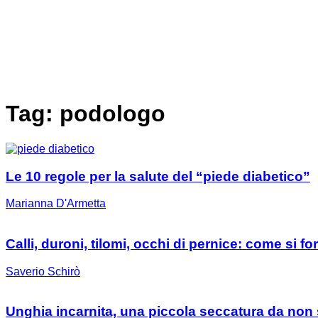
Tag: podologo
Le 10 regole per la salute del “piede diabetico”
Marianna D'Armetta
Calli, duroni, tilomi, occhi di pernice: come si f
Saverio Schirò
Unghia incarnita, una piccola seccatura da non 