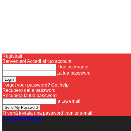
Registrati
Benvenuto! Accedi al tuo account
il tuo username
La tua password
Forgot your password? Get help
Recupero della password
Recupera la tua password
la tua email
Ti verrà inviata una password tramite e-mail.
www.palermoviva.it