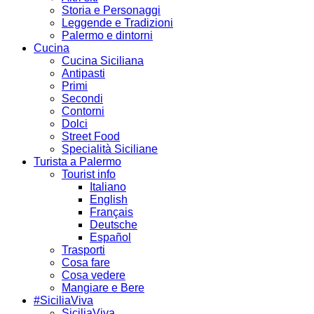
Storia e Personaggi
Leggende e Tradizioni
Palermo e dintorni
Cucina
Cucina Siciliana
Antipasti
Primi
Secondi
Contorni
Dolci
Street Food
Specialità Siciliane
Turista a Palermo
Tourist info
Italiano
English
Français
Deutsche
Español
Trasporti
Cosa fare
Cosa vedere
Mangiare e Bere
#SiciliaViva
SiciliaViva