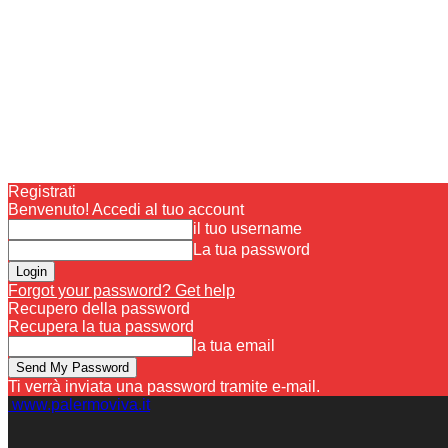
Registrati
Benvenuto! Accedi al tuo account
il tuo username
La tua password
Forgot your password? Get help
Recupero della password
Recupera la tua password
la tua email
Ti verrà inviata una password tramite e-mail.
www.palermoviva.it