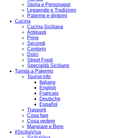
Storia e Personaggi
Leggende e Tradizioni
Palermo e dintorni
Cucina
Cucina Siciliana
Antipasti
Primi
Secondi
Contorni
Dolci
Street Food
Specialità Siciliane
Turista a Palermo
Tourist info
Italiano
English
Français
Deutsche
Español
Trasporti
Cosa fare
Cosa vedere
Mangiare e Bere
#SiciliaViva
SiciliaViva