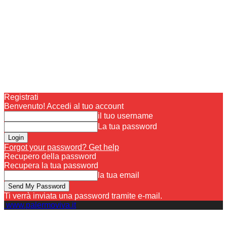
Registrati
Benvenuto! Accedi al tuo account
il tuo username
La tua password
Forgot your password? Get help
Recupero della password
Recupera la tua password
la tua email
Ti verrà inviata una password tramite e-mail.
www.palermoviva.it