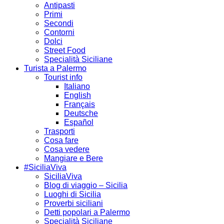
Antipasti
Primi
Secondi
Contorni
Dolci
Street Food
Specialità Siciliane
Turista a Palermo
Tourist info
Italiano
English
Français
Deutsche
Español
Trasporti
Cosa fare
Cosa vedere
Mangiare e Bere
#SiciliaViva
SiciliaViva
Blog di viaggio – Sicilia
Luoghi di Sicilia
Proverbi siciliani
Detti popolari a Palermo
Specialità Siciliane