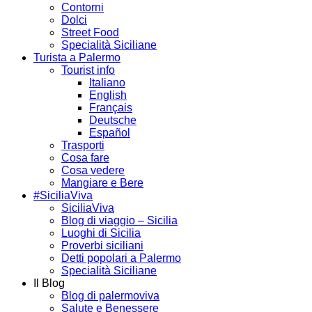
Contorni
Dolci
Street Food
Specialità Siciliane
Turista a Palermo
Tourist info
Italiano
English
Français
Deutsche
Español
Trasporti
Cosa fare
Cosa vedere
Mangiare e Bere
#SiciliaViva
SiciliaViva
Blog di viaggio – Sicilia
Luoghi di Sicilia
Proverbi siciliani
Detti popolari a Palermo
Specialità Siciliane
Il Blog
Blog di palermoviva
Salute e Benessere