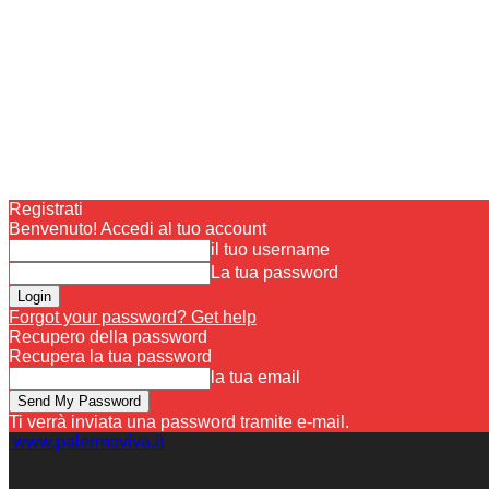
Registrati
Benvenuto! Accedi al tuo account
il tuo username
La tua password
Forgot your password? Get help
Recupero della password
Recupera la tua password
la tua email
Ti verrà inviata una password tramite e-mail.
www.palermoviva.it