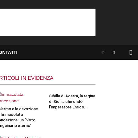
ONTATTI
RTICOLI IN EVIDENZA
Sibilla di Acerra, la regina
di Sicilia che sfidò
l’imperatore Enrico...
lermo e la devozione
l’Immacolata
ncezione: un “Voto
nguinario eterno”