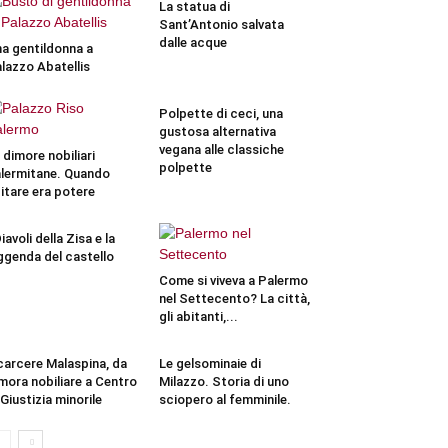
La statua di
Sant’Antonio salvata
dalle acque
a gentildonna a
lazzo Abatellis
Polpette di ceci, una
gustosa alternativa
vegana alle classiche
 dimore nobiliari
polpette
lermitane. Quando
itare era potere
Diavoli della Zisa e la
ggenda del castello
Come si viveva a Palermo
nel Settecento? La città,
gli abitanti,...
 carcere Malaspina, da
Le gelsominaie di
mora nobiliare a Centro
Milazzo. Storia di uno
 Giustizia minorile
sciopero al femminile.