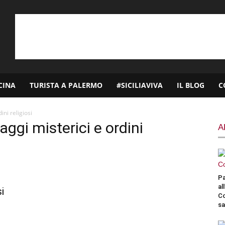
CINA
TURISTA A PALERMO
#SICILIAVIVA
IL BLOG
C
ni religiosi
gi misterici e ordini
A
Pa
al
i
Co
sa