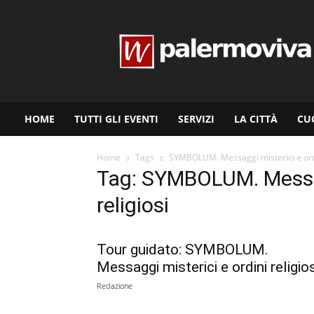
www.palermoviva.it
HOME
TUTTI GLI EVENTI
SERVIZI
LA CITTÀ
CU
Home
Tags
SYMBOLUM. Messaggi misterici e ordi
Tag: SYMBOLUM. Messag
religiosi
Tour guidato: SYMBOLUM.
Messaggi misterici e ordini religios
Redazione